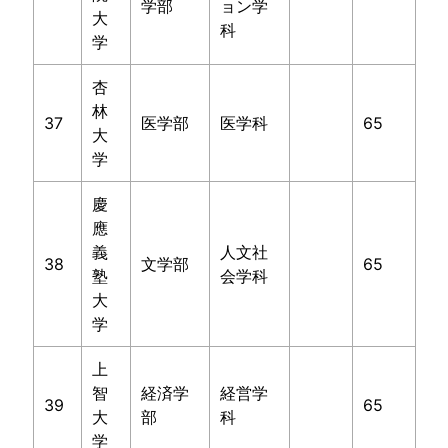
学部
ョン学
大
科
学
杏
林
37
医学部
医学科
65
大
学
慶
應
義
人文社
38
文学部
65
塾
会学科
大
学
上
智
経済学
経営学
39
65
大
部
科
学