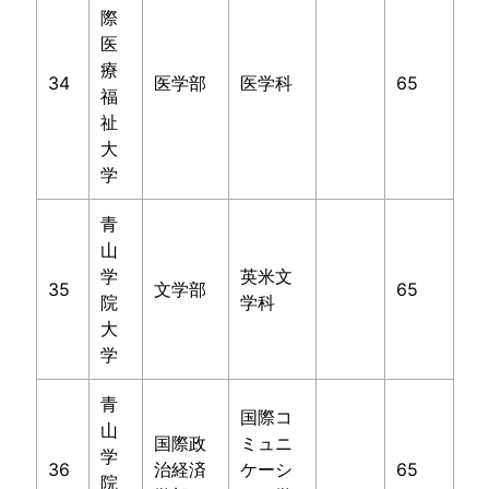
際
医
療
34
医学部
医学科
65
福
祉
大
学
青
山
学
英米文
35
文学部
65
院
学科
大
学
青
国際コ
山
国際政
ミュニ
学
36
治経済
ケーシ
65
院