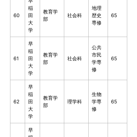
早
稲
地理
教育学
60
田
社会科
歴史
65
部
大
専修
学
早
公共
稲
教育学
市民
61
田
社会科
65
部
学専
大
修
学
早
稲
生物
教育学
62
田
理学科
学専
65
部
大
修
学
早