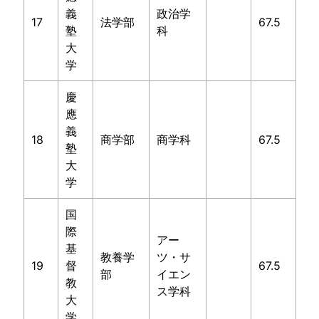
義
政治学
17
法学部
67.5
塾
科
大
学
慶
應
義
18
商学部
商学科
67.5
塾
大
学
国
際
アー
基
教養学
ツ・サ
19
督
67.5
部
イエン
教
ス学科
大
学