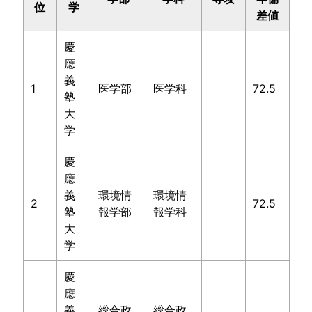
位
学
差値
慶
應
義
1
医学部
医学科
72.5
塾
大
学
慶
應
義
環境情
環境情
2
72.5
塾
報学部
報学科
大
学
慶
應
義
総合政
総合政