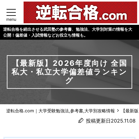
menu
逆転合格を続出させる武田塾の参考書、勉強法、大学別対策の情報を大
公開！偏差値・入試情報などお役立ち情報も。
【最新版】2026年度向け 全国
私大・私立大学偏差値ランキン
グ
逆転合格.com｜大学受験勉強法,参考書,大学別攻略情報
【最新版
投稿更新日2025.11.08