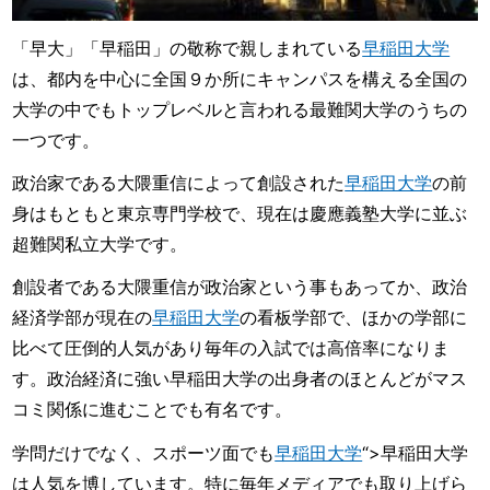
「早大」「早稲田」の敬称で親しまれている
早稲田大学
は、都内を中心に全国９か所にキャンパスを構える全国の
大学の中でもトップレベルと言われる最難関大学のうちの
一つです。
政治家である大隈重信によって創設された
早稲田大学
の前
身はもともと東京専門学校で、現在は慶應義塾大学に並ぶ
超難関私立大学です。
創設者である大隈重信が政治家という事もあってか、政治
経済学部が現在の
早稲田大学
の看板学部で、ほかの学部に
比べて圧倒的人気があり毎年の入試では高倍率になりま
す。政治経済に強い早稲田大学の出身者のほとんどがマス
コミ関係に進むことでも有名です。
学問だけでなく、スポーツ面でも
早稲田大学
“>早稲田大学
は人気を博しています。特に毎年メディアでも取り上げら