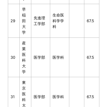
早
稲
生命医
先進理
29
田
科学学
67.5
工学部
大
科
学
産
業
医
30
医学部
医学科
67.5
科
大
学
東
京
医
31
医学部
医学科
67.5
科
大