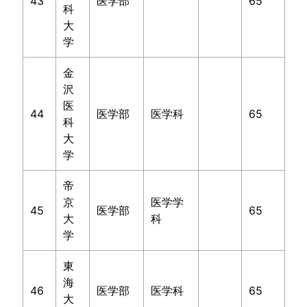
43
医学部
65
科
大
学
金
沢
医
44
医学部
医学科
65
科
大
学
帝
京
医学学
45
医学部
65
大
科
学
東
海
46
医学部
医学科
65
大