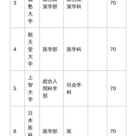
3
70
塾
策学部
策学科
大
学
順
天
4
堂
医学部
医学科
70
大
学
上
総合人
智
社会学
5
間科学
70
大
科
部
学
日
本
医
6
医学部
医
70
科