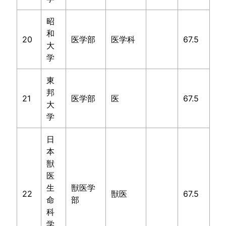
昭
和
20
医学部
医学科
67.5
大
学
東
邦
21
医学部
医
67.5
大
学
日
本
獣
医
生
獣医学
22
獣医
67.5
命
部
科
学