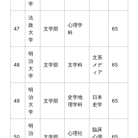
学
法
政
心理学
47
文学部
65
大
科
学
明
文系
治
48
文学部
文学科
メデ
65
大
ィア
学
明
治
史学地
日本
49
文学部
65
大
理学科
史学
学
明
臨床
治
心理社
50
文学部
心理
65