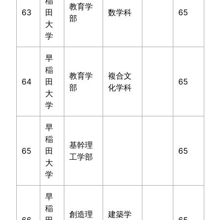
稲
教育学
63
田
数学科
65
部
大
学
早
稲
教育学
複合文
64
田
65
部
化学科
大
学
早
稲
基幹理
65
田
65
工学部
大
学
早
基本
教科別
参考書
大学別
ルート
勉強法
一覧
対策
稲
創造理
建築学
66
田
65