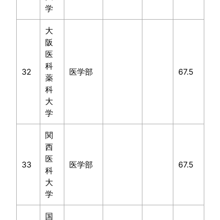
学
大
阪
医
科
32
医学部
67.5
薬
科
大
学
関
西
医
33
医学部
67.5
科
大
学
国