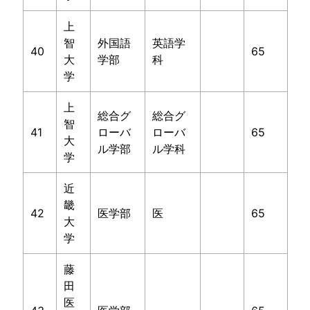
上
智
外国語
英語学
40
65
大
学部
科
学
上
総合グ
総合グ
智
41
ローバ
ローバ
65
大
ル学部
ル学科
学
近
畿
42
医学部
医
65
大
学
藤
田
医