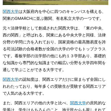
関西大学
は大阪府内を中心に四つのキャンパスを構える、
関東のGMARCHに並ぶ難関、有名私立大学の一つです。
元々法律学校として創成された関西大学は、「東の中央、
西の関西」と呼ばれる、関東にある中央大学と同様、法律
分野の学問に力を入れており、国家資格の最高難易度を誇
る司法試験の合格者数が全国の大学の中でもトップクラス
です。看板学部の法学部の他にも約１３学部あり、基礎的
な知識から専門的な知識までの幅広い分野を大学四年間を
通して学ぶことができる大学です。
関西大学
の認知度は、関西エリアだけに留まらず全国にし
れわたっており、毎年多くの受験生が受験する関西エリア
で人気のある大学です。
また、関西エリアの他の大学と比べ、
関西大学
の庶民的な
学風は、学生はもちろんのこと、地元民からも親しまれて