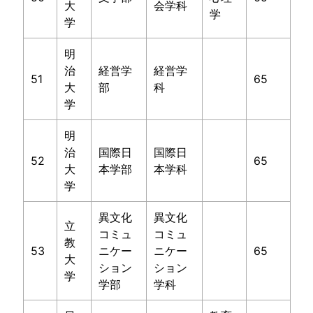
大
会学科
学
学
明
治
経営学
経営学
51
65
大
部
科
学
明
治
国際日
国際日
52
65
大
本学部
本学科
学
異文化
異文化
立
コミュ
コミュ
教
53
ニケー
ニケー
65
大
ション
ション
学
学部
学科