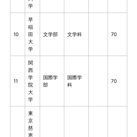
学
早
稲
10
田
文学部
文学科
70
大
学
関
西
学
国際学
国際学
11
70
院
部
科
大
学
東
京
慈
恵