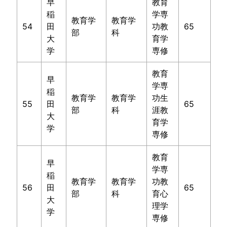
早
教育
稲
学専
教育学
教育学
54
田
功教
65
部
科
大
育学
学
専修
教育
早
学専
稲
教育学
教育学
功生
55
田
65
部
科
涯教
大
育学
学
専修
教育
早
学専
稲
教育学
教育学
功教
56
田
65
部
科
育心
大
理学
学
専修