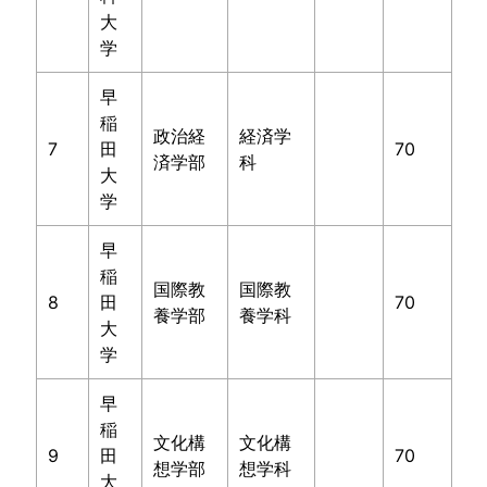
大
学
早
稲
政治経
経済学
7
田
70
済学部
科
大
学
早
稲
国際教
国際教
8
田
70
養学部
養学科
大
学
早
稲
文化構
文化構
9
田
70
想学部
想学科
大