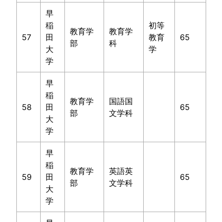
早
稲
初等
教育学
教育学
57
田
教育
65
部
科
大
学
学
早
稲
教育学
国語国
58
田
65
部
文学科
大
学
早
稲
教育学
英語英
59
田
65
部
文学科
大
学