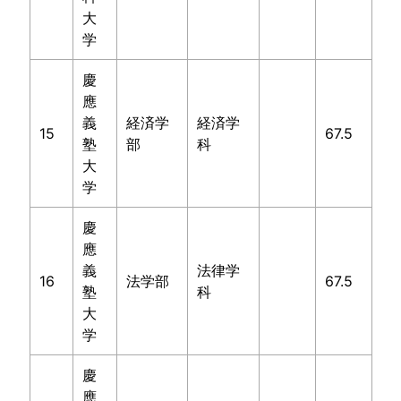
大
学
慶
應
義
経済学
経済学
15
67.5
塾
部
科
大
学
慶
應
義
法律学
16
法学部
67.5
塾
科
大
学
慶
應