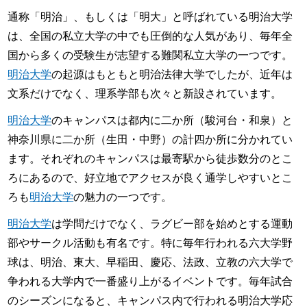
通称「明治」、もしくは「明大」と呼ばれている明治大学
は、全国の私立大学の中でも圧倒的な人気があり、毎年全
国から多くの受験生が志望する難関私立大学の一つです。
明治大学
の起源はもともと明治法律大学でしたが、近年は
文系だけでなく、理系学部も次々と新設されています。
明治大学
のキャンパスは都内に二か所（駿河台・和泉）と
神奈川県に二か所（生田・中野）の計四か所に分かれてい
ます。それぞれのキャンパスは最寄駅から徒歩数分のとこ
ろにあるので、好立地でアクセスが良く通学しやすいとこ
ろも
明治大学
の魅力の一つです。
明治大学
は学問だけでなく、ラグビー部を始めとする運動
部やサークル活動も有名です。特に毎年行われる六大学野
球は、明治、東大、早稲田、慶応、法政、立教の六大学で
争われる大学内で一番盛り上がるイベントです。毎年試合
のシーズンになると、キャンパス内で行われる明治大学応