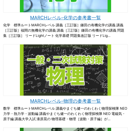
MARCHレベル-化学の参考書一覧
化学 標準ルートMARCHレベル 講義［三訂版］鎌田の有機化学の講義 講義
［三訂版］福間の無機化学の講義 講義［三訂版］鎌田の有機化学の講義 問題
集［三訂版］ リードLightノート 化学基礎 問題集改訂版 リードLig…
MARCHレベル-物理の参考書一覧
数学 標準ルートMARCHレベル 講義やまぐち健一のわくわく物理探検隊 NEO
力学・熱力学・波動編 講義やまぐち健一のわくわく物理探検隊 NEO 電磁気・
原子編 講義大学入試 漆原晃の 物理基礎・物理［波動・原子編］が…