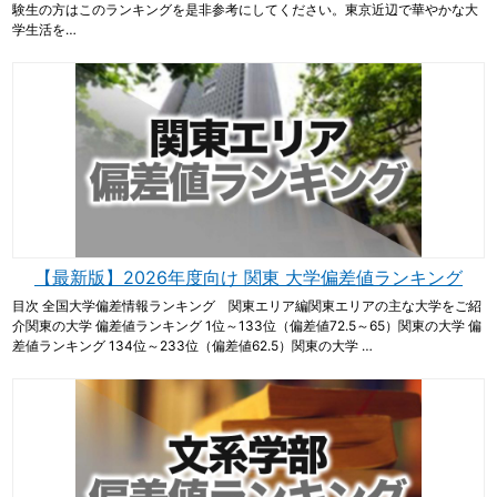
験生の方はこのランキングを是非参考にしてください。東京近辺で華やかな大
学生活を…
【最新版】2026年度向け 関東 大学偏差値ランキング
目次 全国大学偏差情報ランキング 関東エリア編関東エリアの主な大学をご紹
介関東の大学 偏差値ランキング 1位～133位（偏差値72.5～65）関東の大学 偏
差値ランキング 134位～233位（偏差値62.5）関東の大学 …