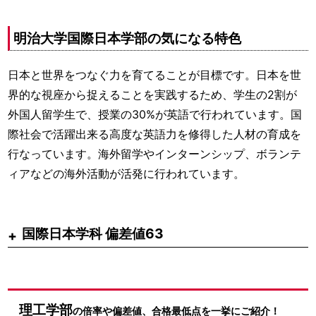
明治大学国際日本学部の気になる特色
日本と世界をつなぐ力を育てることが目標です。日本を世
界的な視座から捉えることを実践するため、学生の2割が
外国人留学生で、授業の30%が英語で行われています。国
際社会で活躍出来る高度な英語力を修得した人材の育成を
行なっています。海外留学やインターンシップ、ボランテ
ィアなどの海外活動が活発に行われています。
国際日本学科 偏差値63
基本
教科別
参考書
大学別
ルート
勉強法
一覧
対策
理工学部
の倍率や偏差値、合格最低点を一挙にご紹介！