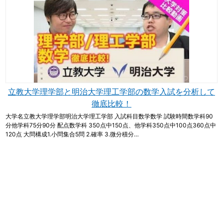
立教大学理学部と明治大学理工学部の数学入試を分析して
徹底比較！
大学名立教大学理学部明治大学理工学部 入試科目数学数学 試験時間数学科90
分他学科75分90分 配点数学科 350点中150点、他学科350点中100点360点中
120点 大問構成1.小問集合5問 2.確率 3.微分積分…