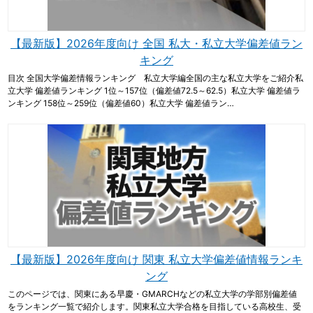
【最新版】2026年度向け 全国 私大・私立大学偏差値ラン
キング
目次 全国大学偏差情報ランキング 私立大学編全国の主な私立大学をご紹介私
立大学 偏差値ランキング 1位～157位（偏差値72.5～62.5）私立大学 偏差値ラ
ンキング 158位～259位（偏差値60）私立大学 偏差値ラン…
【最新版】2026年度向け 関東 私立大学偏差値情報ランキ
ング
このページでは、関東にある早慶・GMARCHなどの私立大学の学部別偏差値
をランキング一覧で紹介します。関東私立大学合格を目指している高校生、受