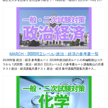
MARCH・関関同立レベル-政治・経済の参考書一覧
2026年版 政治・経済 参考書ルート 2026年政治経済ルートの本編動画はコチ
ラから 1.武田塾：政治・経済の【日大レベル】の参考書ルート講義蔭山の共通
テスト政治・経済講義共通テスト 政治・経済 集中講義問題集共通テス…