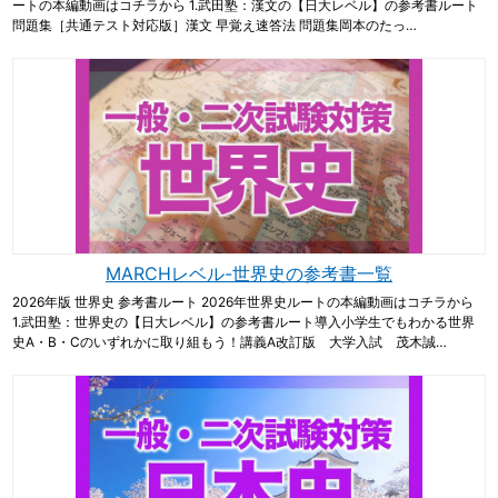
ートの本編動画はコチラから 1.武田塾：漢文の【日大レベル】の参考書ルート
問題集［共通テスト対応版］漢文 早覚え速答法 問題集岡本のたっ…
MARCHレベル-世界史の参考書一覧
2026年版 世界史 参考書ルート 2026年世界史ルートの本編動画はコチラから
1.武田塾：世界史の【日大レベル】の参考書ルート導入小学生でもわかる世界
史A・B・Cのいずれかに取り組もう！講義A改訂版 大学入試 茂木誠…