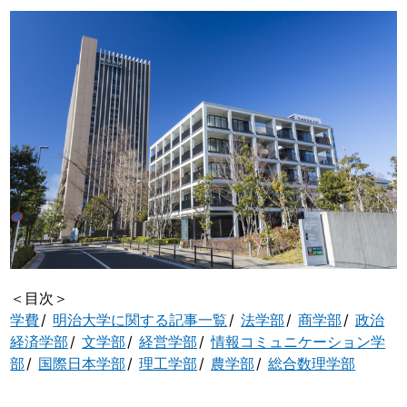
＜目次＞
学費
明治大学に関する記事一覧
法学部
商学部
政治
経済学部
文学部
経営学部
情報コミュニケーション学
部
国際日本学部
理工学部
農学部
総合数理学部