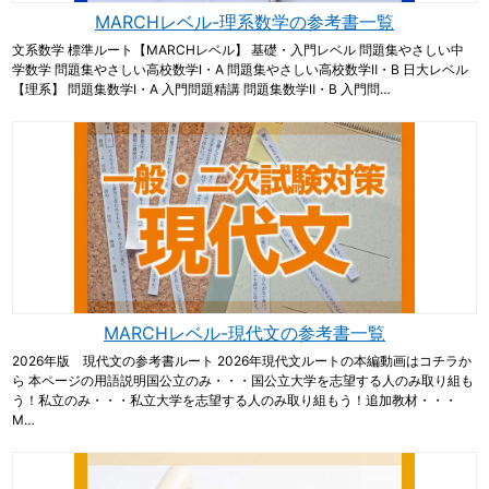
MARCHレベル-理系数学の参考書一覧
文系数学 標準ルート【MARCHレベル】 基礎・入門レベル 問題集やさしい中
学数学 問題集やさしい高校数学Ⅰ・A 問題集やさしい高校数学Ⅱ・B 日大レベル
【理系】 問題集数学Ⅰ・A 入門問題精講 問題集数学Ⅱ・B 入門問…
MARCHレベル-現代文の参考書一覧
2026年版 現代文の参考書ルート 2026年現代文ルートの本編動画はコチラか
ら 本ページの用語説明国公立のみ・・・国公立大学を志望する人のみ取り組も
う！私立のみ・・・私立大学を志望する人のみ取り組もう！追加教材・・・
M…