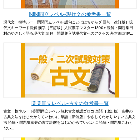
関関同立レベル-現代文の参考書一覧
現代文 標準ルート関関同立レベル 語句ことばはちからダ 語句［改訂版］現
代文キーワード読解 漢字［三訂版］入試漢字マスター1800+ 読解・問題集田
村のやさしく語る現代文 読解・問題集入試現代文へのアクセス 基本編 読解…
関関同立レベル-古文の参考書一覧
古文 標準ルート関関同立レベル 解釈古文単語ゴロゴ 単語［改訂版］富井の
古典文法をはじめからていねいに 単語［新装版］やさしくわかりやすい古典文
法 読解・問題集富井の古文読解をはじめからていねいに 読解・問題集こわく
ない…