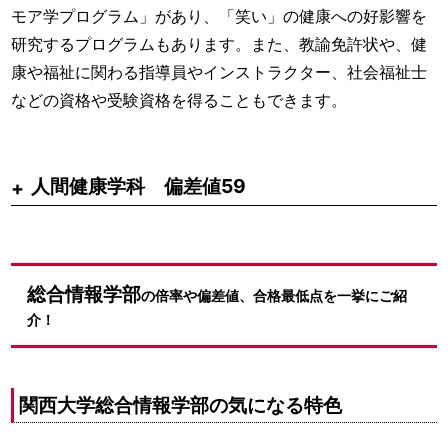
モア学プログラム」があり、「笑い」の健康への好影響を
研究するプログラムもあります。また、教諭免許状や、健
康や福祉に関わる指導員やインストラクター、社会福祉士
などの資格や受験資格を得ることもできます。
人間健康学科 偏差値59
総合情報学部
の倍率や偏差値、合格最低点を一挙にご紹
介！
関西大学総合情報学部の気になる特色
基本
教科別
参考書
大学別
ルート
勉強法
一覧
対策