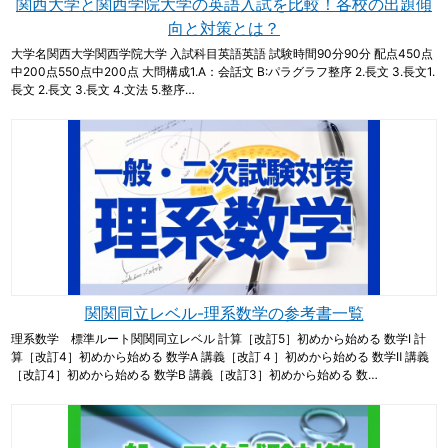
関西大学と関西学院大学の英語入試を比較！各校の出題傾
向と対策とは？
大学名関西大学関西学院大学 入試科目英語英語 試験時間90分90分 配点450点
中200点550点中200点 大問構成1.A：会話文 B:パラグラフ整序 2.長文 3.長文1.
長文 2.長文 3.長文 4.文法 5.整序…
関関同立レベル-理系数学の参考書一覧
理系数学 標準ルート関関同立レベル 計算［改訂5］初めから始める 数学Ⅰ 計
算［改訂4］初めから始める 数学A 講義［改訂４］初めから始める 数学Ⅱ 講義
［改訂4］初めから始める 数学B 講義［改訂3］初めから始める 数…