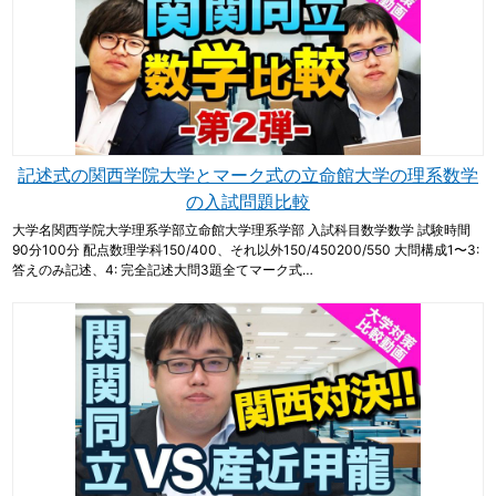
記述式の関西学院大学とマーク式の立命館大学の理系数学
の入試問題比較
大学名関西学院大学理系学部立命館大学理系学部 入試科目数学数学 試験時間
90分100分 配点数理学科150/400、それ以外150/450200/550 大問構成1〜3:
答えのみ記述、4: 完全記述大問3題全てマーク式…