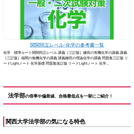
関関同立レベル-化学の参考書一覧
化学 標準ルート関関同立レベル 講義［三訂版］鎌田の有機化学の講義 講義
［三訂版］福間の無機化学の講義 講義鎌田の理論化学の講義 問題集三訂版 リ
ードLightノート 化学基礎 問題集改訂版 リードLightノート 化学…
法学部
の倍率や偏差値、合格最低点を一挙にご紹介！
関西大学法学部の気になる特色