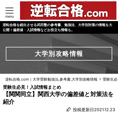
menu
逆転合格を続出させる武田塾の参考書、勉強法、大学別対策の情報を大
公開！偏差値・入試情報などお役立ち情報も。
大学別攻略情報
逆転合格.com｜大学受験勉強法,参考書,大学別攻略情報
受験生必
受験生必見！入試情報まとめ
【関関同立】関西大学の偏差値と対策法を
紹介
投稿更新日2021.12.23