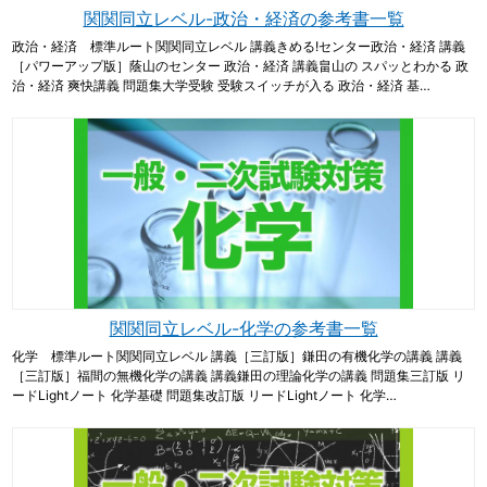
関関同立レベル-政治・経済の参考書一覧
政治・経済 標準ルート関関同立レベル 講義きめる!センター政治・経済 講義
［パワーアップ版］蔭山のセンター 政治・経済 講義畠山の スパッとわかる 政
治・経済 爽快講義 問題集大学受験 受験スイッチが入る 政治・経済 基…
関関同立レベル-化学の参考書一覧
化学 標準ルート関関同立レベル 講義［三訂版］鎌田の有機化学の講義 講義
［三訂版］福間の無機化学の講義 講義鎌田の理論化学の講義 問題集三訂版 リ
ードLightノート 化学基礎 問題集改訂版 リードLightノート 化学…