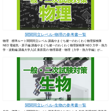
関関同立レベル-物理の参考書一覧
物理 標準ルート関関同立レベル 講義やまぐち健一のわくわく物理探検隊
NEO 電磁気・原子編 講義やまぐち健一のわくわく物理探検隊 NEO 力学・熱力
学・波動編 講義大学入試 漆原晃の 物理基礎・物理［力学・熱力学編］が…
関関同立レベル-生物の参考書一覧