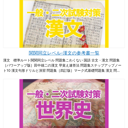
関関同立レベル-漢文の参考書一覧
漢文 標準ルート関関同立レベル 問題集こわくない 国語 古文・漢文 問題集
［パワーアップ版］田中雄二の漢文 早覚え速答法 問題集ステップアップノー
ト10 漢文句形ドリルと演習 問題集［四訂版］マーク式基礎問題集 漢文 問…