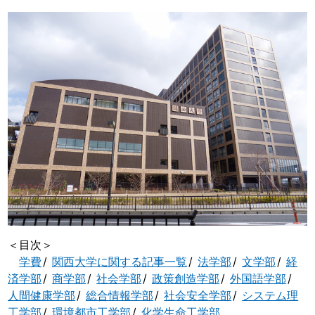
＜目次＞
学費
関西大学に関する記事一覧
法学部
文学部
経
済学部
商学部
社会学部
政策創造学部
外国語学部
人間健康学部
総合情報学部
社会安全学部
システム理
工学部
環境都市工学部
化学生命工学部