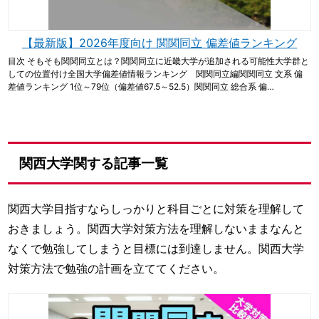
【最新版】2026年度向け 関関同立 偏差値ランキング
目次 そもそも関関同立とは？関関同立に近畿大学が追加される可能性大学群と
しての位置付け全国大学偏差値情報ランキング 関関同立編関関同立 文系 偏
差値ランキング 1位～79位（偏差値67.5～52.5）関関同立 総合系 偏…
関西大学関する記事一覧
関西大学目指すならしっかりと科目ごとに対策を理解して
おきましょう。関西大学対策方法を理解しないままなんと
なくで勉強してしまうと目標には到達しません。関西大学
対策方法で勉強の計画を立ててください。