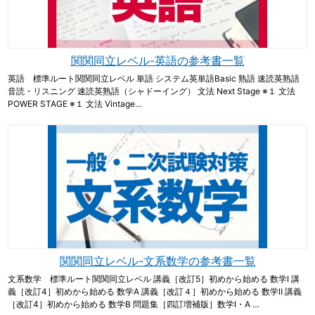
関関同立レベル-英語の参考書一覧
英語 標準ルート関関同立レベル 単語 システム英単語Basic 熟語 速読英熟語
音読・リスニング 速読英熟語（シャドーイング） 文法 Next Stage ※１ 文法
POWER STAGE ※１ 文法 Vintage…
関関同立レベル-文系数学の参考書一覧
文系数学 標準ルート関関同立レベル 講義［改訂5］初めから始める 数学Ⅰ 講
義［改訂4］初めから始める 数学A 講義［改訂４］初めから始める 数学Ⅱ 講義
［改訂4］初めから始める 数学B 問題集［四訂増補版］数学Ⅰ・A …