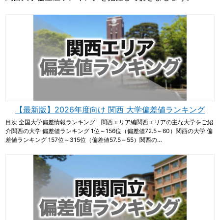
【最新版】2026年度向け 関西 大学偏差値ランキング
目次 全国大学偏差情報ランキング 関西エリア編関西エリアの主な大学をご紹
介関西の大学 偏差値ランキング 1位～156位（偏差値72.5～60）関西の大学 偏
差値ランキング 157位～315位（偏差値57.5～55）関西の…