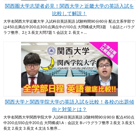
関西圏大学志望者必見！関西大学と近畿大学の英語入試を
比較して解説！
大学名関西大学近畿大学 入試科目英語英語 試験時間90分60分 配点文系学部で
は450点満点中200点300点満点中の100点 大問構成大問3題 1.会話とパラグ
ラフ整序、2と3.長文大問7題 1. 会話文 2. 長文＋…
関西大学と関西学院大学の英語入試を比較！各校の出題傾
向と対策とは？
大学名関西大学関西学院大学 入試科目英語英語 試験時間90分90分 配点450点
中200点550点中200点 大問構成1.A：会話文 B:パラグラフ整序 2.長文 3.長文1.
長文 2.長文 3.長文 4.文法 5.整序…