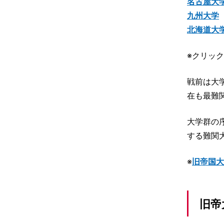
名古屋大
情報I
九州大学
北海道大
※クリッ
戦前は大
在も最難
大学群の
する難関
※
旧帝国大
旧帝