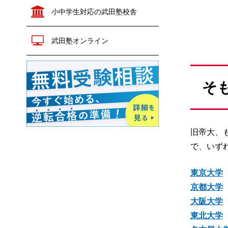
政治経済
公共
小中学生対応の武田塾校舎
生物
生物
地学
化学
物理
武田塾オンライン
共通テスト対策
生物
地学
英語
数学
情報Ⅰ
小論文
そ
現代文
古文
漢文
世界史
旧帝大、
日本史
歴史総合
で、いず
地理
倫理
東京大学
政治経済
公共
京都大学
化学
物理
大阪大学
東北大学
生物
地学