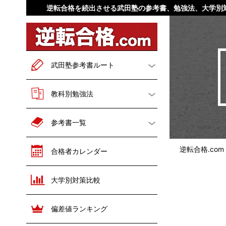
逆転合格を続出させる武田塾の参考書、勉強法、大学別
武田塾参考書ルート
一般二次試験対策
教科別勉強法
英語
文系数学
勉強法概論
英語
参考書一覧
理系数学
現代文
数学
国語
英語
数学
逆転合格.co
合格者カレンダー
古文
漢文
世界史
日本史
国語
世界史
大学別対策比較
世界史
日本史
地理
倫理
日本史
歴史総合
地理
政治経済
公共
政治経済
偏差値ランキング
地理
倫理
化学
物理
化学
物理