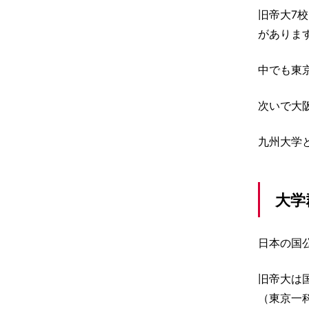
旧帝大7
がありま
中でも東
次いで大
九州大学
大学
日本の国
旧帝大は
（東京一