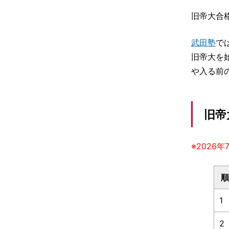
旧帝大合
武田塾
で
旧帝大を
や入る前
旧帝
※2026
順
1
2