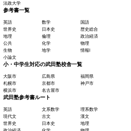
法政大学
参考書一覧
英語
数学
国語
世界史
日本史
歴史総合
地理
倫理
政治経済
公共
化学
物理
生物
地学
情報Ⅰ
小論文
小・中学生対応の武田塾校舎一覧
大阪市
広島県
福岡県
札幌市
京都市
神戸市
横浜市
名古屋市
武田塾参考書ルート
英語
文系数学
理系数学
現代文
古文
漢文
世界史
日本史
地理
政治経済
化学
物理