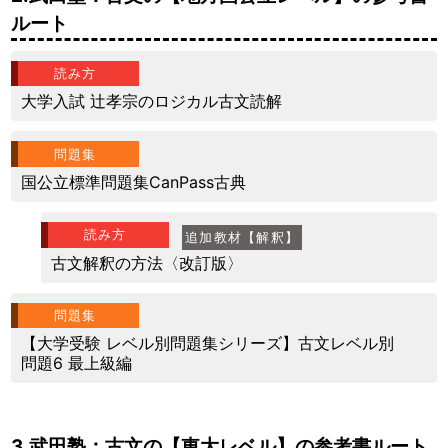
ルート
読み方
大学入試 辻孝宗のロジカル古文読解
問題集
国公立標準問題集CanPass古典
読み方
追加教材【解釈】
古文解釈の方法〈改訂版〉
問題集
【大学受験 レベル別問題集シリーズ】古文レベル別
問題6 最上級編
3.武田塾：古文の【東大レベル】の参考書ルート