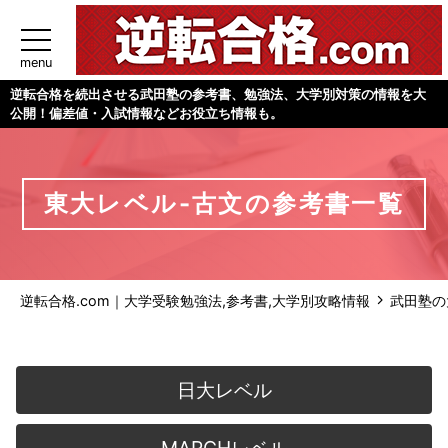
menu
逆転合格を続出させる武田塾の参考書、勉強法、大学別対策の情報を大
公開！偏差値・入試情報などお役立ち情報も。
東大レベル-古文の参考書一覧
逆転合格.com｜大学受験勉強法,参考書,大学別攻略情報
武田塾の
日大レベル