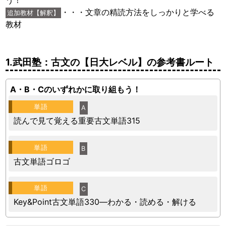
・・・文章の精読方法をしっかりと学べる
追加教材【解釈】
教材
1.武田塾：古文の【日大レベル】の参考書ルート
A・B・Cのいずれかに取り組もう！
単語
A
読んで見て覚える重要古文単語315
単語
B
古文単語ゴロゴ
単語
C
Key&Point古文単語330―わかる・読める・解ける