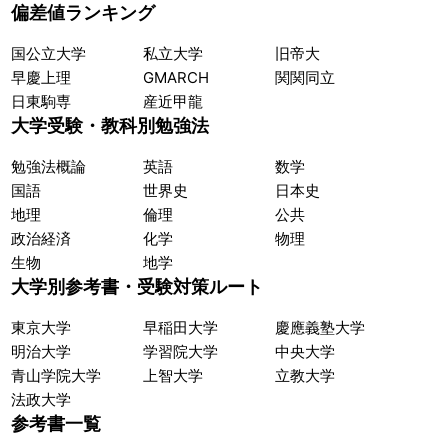
偏差値ランキング
国公立大学
私立大学
旧帝大
早慶上理
GMARCH
関関同立
日東駒専
産近甲龍
大学受験・教科別勉強法
勉強法概論
英語
数学
国語
世界史
日本史
地理
倫理
公共
政治経済
化学
物理
生物
地学
大学別参考書・受験対策ルート
東京大学
早稲田大学
慶應義塾大学
明治大学
学習院大学
中央大学
青山学院大学
上智大学
立教大学
法政大学
参考書一覧