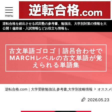
menu
逆転合格を続出させる武田塾の参考書、勉強法、大学別対策の情報を大
公開！偏差値・入試情報などお役立ち情報も。
古文単語ゴロゴ｜語呂合わせで
MARCHレベルの古文単語が覚
えられる単語集
逆転合格.com｜大学受験勉強法,参考書,大学別攻略情報
オススメ
2026.05.23