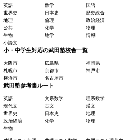
英語
数学
国語
世界史
日本史
歴史総合
地理
倫理
政治経済
公共
化学
物理
生物
地学
情報Ⅰ
小論文
小・中学生対応の武田塾校舎一覧
大阪市
広島県
福岡県
札幌市
京都市
神戸市
横浜市
名古屋市
武田塾参考書ルート
英語
文系数学
理系数学
現代文
古文
漢文
世界史
日本史
地理
政治経済
化学
物理
生物