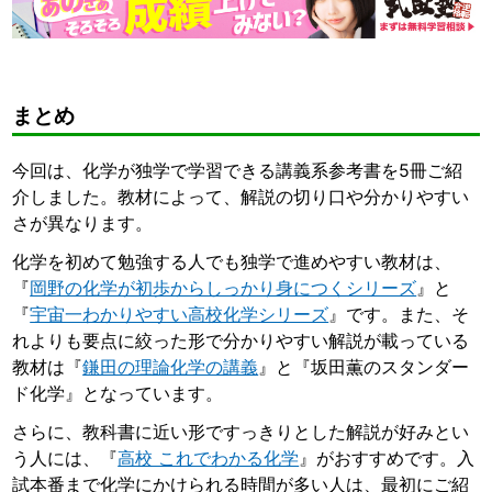
まとめ
今回は、化学が独学で学習できる講義系参考書を5冊ご紹
介しました。教材によって、解説の切り口や分かりやすい
さが異なります。
化学を初めて勉強する人でも独学で進めやすい教材は、
『
岡野の化学が初歩からしっかり身につくシリーズ
』と
『
宇宙一わかりやすい高校化学シリーズ
』です。また、そ
れよりも要点に絞った形で分かりやすい解説が載っている
教材は『
鎌田の理論化学の講義
』と『坂田薫のスタンダー
ド化学』となっています。
さらに、教科書に近い形ですっきりとした解説が好みとい
う人には、『
高校 これでわかる化学
』がおすすめです。入
試本番まで化学にかけられる時間が多い人は、最初にご紹