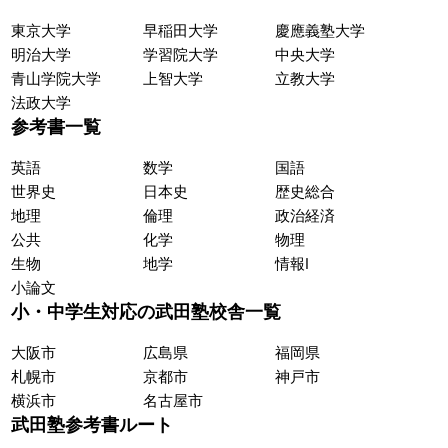
東京大学
早稲田大学
慶應義塾大学
明治大学
学習院大学
中央大学
青山学院大学
上智大学
立教大学
法政大学
参考書一覧
英語
数学
国語
世界史
日本史
歴史総合
地理
倫理
政治経済
公共
化学
物理
生物
地学
情報Ⅰ
小論文
小・中学生対応の武田塾校舎一覧
大阪市
広島県
福岡県
札幌市
京都市
神戸市
横浜市
名古屋市
武田塾参考書ルート