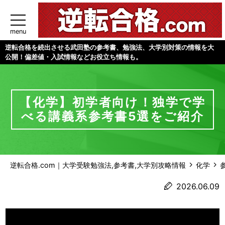
menu
逆転合格を続出させる武田塾の参考書、勉強法、大学別対策の情報を大
公開！偏差値・入試情報などお役立ち情報も。
【化学】初学者向け！独学で学
べる講義系参考書5選をご紹介
逆転合格.com｜大学受験勉強法,参考書,大学別攻略情報
化学
2026.06.09