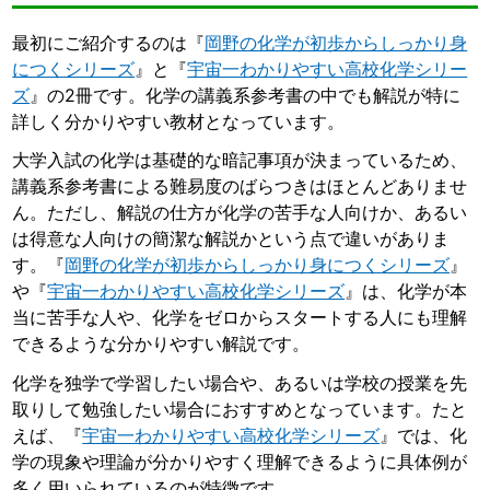
最初にご紹介するのは『
岡野の化学が初歩からしっかり身
につくシリーズ
』と『
宇宙一わかりやすい高校化学シリー
ズ
』の2冊です。化学の講義系参考書の中でも解説が特に
詳しく分かりやすい教材となっています。
大学入試の化学は基礎的な暗記事項が決まっているため、
講義系参考書による難易度のばらつきはほとんどありませ
ん。ただし、解説の仕方が化学の苦手な人向けか、あるい
は得意な人向けの簡潔な解説かという点で違いがありま
す。『
岡野の化学が初歩からしっかり身につくシリーズ
』
や『
宇宙一わかりやすい高校化学シリーズ
』は、化学が本
当に苦手な人や、化学をゼロからスタートする人にも理解
できるような分かりやすい解説です。
化学を独学で学習したい場合や、あるいは学校の授業を先
取りして勉強したい場合におすすめとなっています。たと
えば、『
宇宙一わかりやすい高校化学シリーズ
』では、化
学の現象や理論が分かりやすく理解できるように具体例が
多く用いられているのが特徴です。