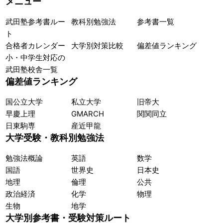
メニュー
武田塾参考書ルー
教科別勉強法
参考書一覧
ト
合格者カレンダー
大学別対策比較
偏差値ランキング
小・中学生対応の
武田塾校舎一覧
偏差値ランキング
国公立大学
私立大学
旧帝大
早慶上理
GMARCH
関関同立
日東駒専
産近甲龍
大学受験・教科別勉強法
勉強法概論
英語
数学
国語
世界史
日本史
地理
倫理
公共
政治経済
化学
物理
生物
地学
大学別参考書・受験対策ルート