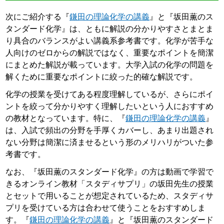
次にご紹介する『
鎌田の理論化学の講義
』と『坂田薫のス
タンダード化学』は、ともに解説の分かりやすさとまとま
り具合のバランスがよい講義系参考書です。化学が苦手な
人向けのゼロからの解説ではなく、重要なポイントを簡潔
にまとめた解説が載っています。大学入試の化学の問題を
解くために重要なポイントに絞った的確な解説です。
化学の授業を受けてある程度理解しているが、さらにポイ
ントを絞って分かりやすく理解したいという人におすすめ
の教材となっています。特に、『
鎌田の理論化学の講義
』
は、入試で頻出の分野を手厚くカバーし、あまり出題され
ない分野は簡潔に済ませるという形のメリハリがついた参
考書です。
なお、『坂田薫のスタンダード化学』の方は動画で学習で
きるオンライン教材「スタディサプリ」の坂田先生の授業
とセットで用いることが想定されているため、スタディサ
プリを受けている方は合わせて使うことをおすすめしま
す。『
鎌田の理論化学の講義
』と『坂田薫のスタンダード