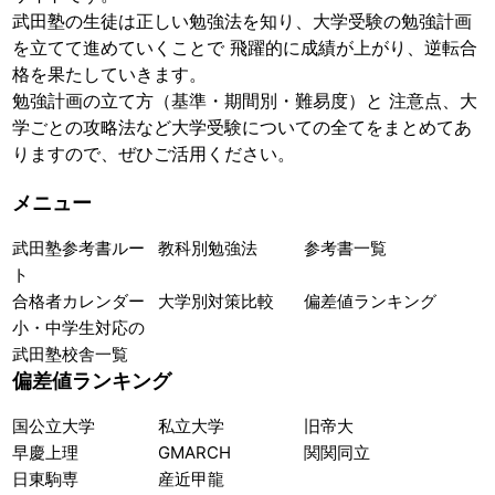
武田塾の生徒は正しい勉強法を知り、大学受験の勉強計画
を立てて進めていくことで 飛躍的に成績が上がり、逆転合
格を果たしていきます。
勉強計画の立て方（基準・期間別・難易度）と 注意点、大
学ごとの攻略法など大学受験についての全てをまとめてあ
りますので、ぜひご活用ください。
メニュー
武田塾参考書ルー
教科別勉強法
参考書一覧
ト
合格者カレンダー
大学別対策比較
偏差値ランキング
小・中学生対応の
武田塾校舎一覧
偏差値ランキング
国公立大学
私立大学
旧帝大
早慶上理
GMARCH
関関同立
日東駒専
産近甲龍