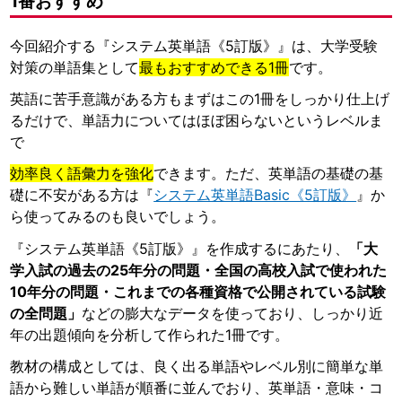
1番おすすめ
今回紹介する『システム英単語《5訂版》』は、大学受験
対策の単語集として
最もおすすめできる1冊
です。
英語に苦手意識がある方もまずはこの1冊をしっかり仕上げ
るだけで、単語力についてはほぼ困らないというレベルま
で
効率良く語彙力を強化
できます。ただ、英単語の基礎の基
礎に不安がある方は『
システム英単語Basic《5訂版》
』か
ら使ってみるのも良いでしょう。
『システム英単語《5訂版》』を作成するにあたり、
「大
学入試の過去の25年分の問題・全国の高校入試で使われた
10年分の問題・これまでの各種資格で公開されている試験
の全問題」
などの膨大なデータを使っており、しっかり近
年の出題傾向を分析して作られた1冊です。
教材の構成としては、良く出る単語やレベル別に簡単な単
語から難しい単語が順番に並んでおり、英単語・意味・コ