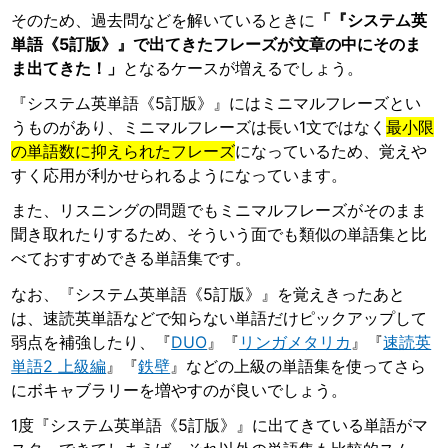
そのため、過去問などを解いているときに
「『システム英
単語《5訂版》』で出てきたフレーズが文章の中にそのま
ま出てきた！」
となるケースが増えるでしょう。
『システム英単語《5訂版》』にはミニマルフレーズとい
うものがあり、ミニマルフレーズは長い1文ではなく
最小限
の単語数に抑えられたフレーズ
になっているため、覚えや
すく応用が利かせられるようになっています。
また、リスニングの問題でもミニマルフレーズがそのまま
聞き取れたりするため、そういう面でも類似の単語集と比
べておすすめできる単語集です。
なお、『システム英単語《5訂版》』を覚えきったあと
は、速読英単語などで知らない単語だけピックアップして
弱点を補強したり、『
DUO
』『
リンガメタリカ
』『
速読英
単語2 上級編
』『
鉄壁
』などの上級の単語集を使ってさら
にボキャブラリーを増やすのが良いでしょう。
1度『システム英単語《5訂版》』に出てきている単語がマ