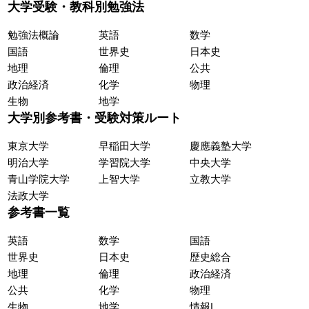
大学受験・教科別勉強法
勉強法概論
英語
数学
国語
世界史
日本史
地理
倫理
公共
政治経済
化学
物理
生物
地学
大学別参考書・受験対策ルート
東京大学
早稲田大学
慶應義塾大学
明治大学
学習院大学
中央大学
青山学院大学
上智大学
立教大学
法政大学
参考書一覧
英語
数学
国語
世界史
日本史
歴史総合
地理
倫理
政治経済
公共
化学
物理
生物
地学
情報Ⅰ