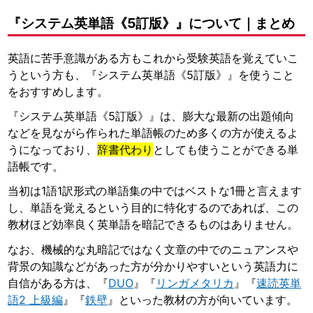
『システム英単語《5訂版》』について｜まとめ
英語に苦手意識がある方もこれから受験英語を覚えていこ
うという方も、『システム英単語《5訂版》』を使うこと
をおすすめします。
『システム英単語《5訂版》』は、膨大な最新の出題傾向
などを見ながら作られた単語帳のため多くの方が使えるよ
うになっており、
辞書代わり
としても使うことができる単
語帳です。
当初は1語1訳形式の単語集の中ではベストな1冊と言えます
し、単語を覚えるという目的に特化するのであれば、この
教材ほど効率良く英単語を暗記できるものはありません。
なお、機械的な丸暗記ではなく文章の中でのニュアンスや
背景の知識などがあった方が分かりやすいという英語力に
自信がある方は、『
DUO
』『
リンガメタリカ
』『
速読英単
語2 上級編
』『
鉄壁
』といった教材の方が向いています。