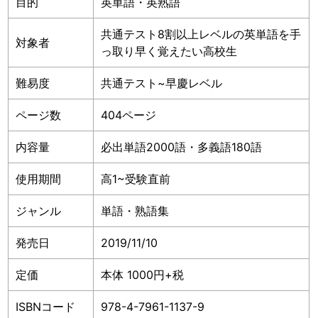
目的
英単語・英熟語
共通テスト8割以上レベルの英単語を手
対象者
っ取り早く覚えたい高校生
難易度
共通テスト~早慶レベル
ページ数
404ページ
内容量
必出単語2000語・多義語180語
使用期間
高1~受験直前
ジャンル
単語・熟語集
発売日
2019/11/10
定価
本体 1000円+税
ISBNコード
978-4-7961-1137-9