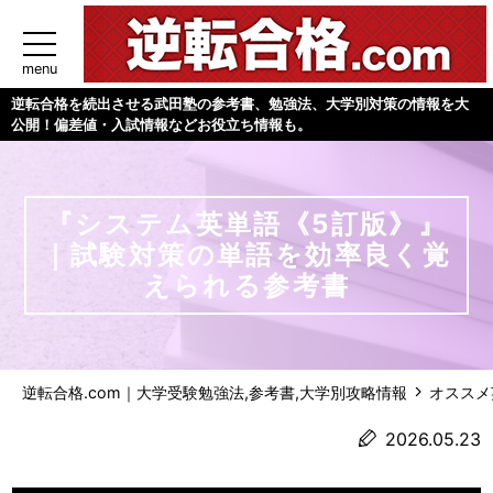
menu
逆転合格を続出させる武田塾の参考書、勉強法、大学別対策の情報を大
公開！偏差値・入試情報などお役立ち情報も。
『システム英単語《5訂版》』
｜試験対策の単語を効率良く覚
えられる参考書
逆転合格.com｜大学受験勉強法,参考書,大学別攻略情報
オススメ
2026.05.23