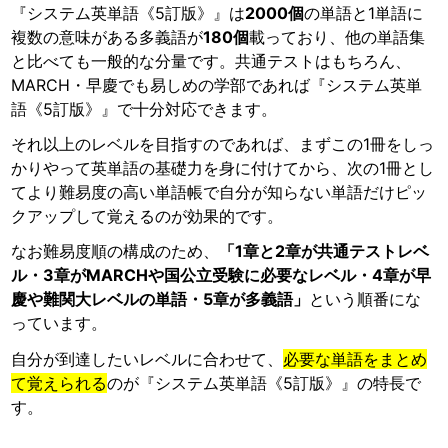
『システム英単語《5訂版》』は
2000個
の単語と1単語に
複数の意味がある多義語が
180個
載っており、他の単語集
と比べても一般的な分量です。共通テストはもちろん、
MARCH・早慶でも易しめの学部であれば『システム英単
語《5訂版》』で十分対応できます。
それ以上のレベルを目指すのであれば、まずこの1冊をしっ
かりやって英単語の基礎力を身に付けてから、次の1冊とし
てより難易度の高い単語帳で自分が知らない単語だけピッ
クアップして覚えるのが効果的です。
なお難易度順の構成のため、
「1章と2章が共通テストレベ
ル・3章がMARCHや国公立受験に必要なレベル・4章が早
慶や難関大レベルの単語・5章が多義語」
という順番にな
っています。
自分が到達したいレベルに合わせて、
必要な単語をまとめ
て覚えられる
のが『システム英単語《5訂版》』の特長で
す。