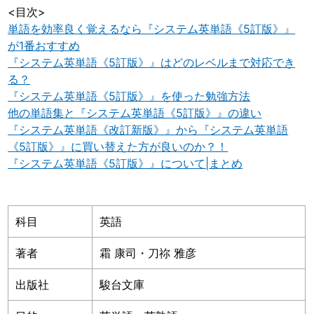
<目次>
単語を効率良く覚えるなら『システム英単語《5訂版》』
が1番おすすめ
『システム英単語《5訂版》』はどのレベルまで対応でき
る？
『システム英単語《5訂版》』を使った勉強方法
他の単語集と『システム英単語《5訂版》』の違い
『システム英単語《改訂新版》』から『システム英単語
《5訂版》』に買い替えた方が良いのか？！
『システム英単語《5訂版》』について|まとめ
科目
英語
著者
霜 康司・刀祢 雅彦
出版社
駿台文庫