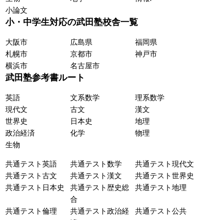
小論文
小・中学生対応の武田塾校舎一覧
大阪市
広島県
福岡県
札幌市
京都市
神戸市
横浜市
名古屋市
武田塾参考書ルート
英語
文系数学
理系数学
現代文
古文
漢文
世界史
日本史
地理
政治経済
化学
物理
生物
共通テスト英語
共通テスト数学
共通テスト現代文
共通テスト古文
共通テスト漢文
共通テスト世界史
共通テスト日本史
共通テスト歴史総
共通テスト地理
合
共通テスト倫理
共通テスト政治経
共通テスト公共