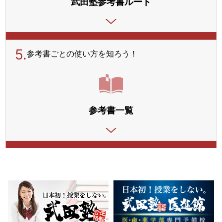
武田塾参考書ルート
5.
参考書ごとの使い方を
知ろう！
参考書一覧