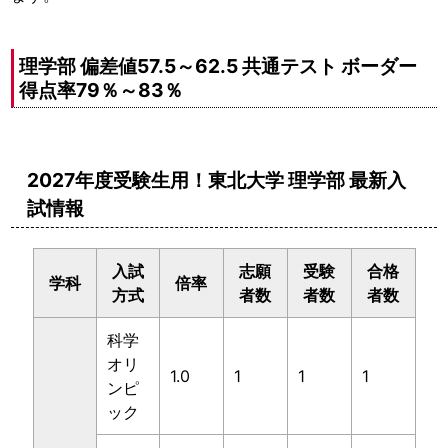
理学部 偏差値57.5～62.5 共通テスト ボーダー
得点率79％～83％
2027年度受験生用！東北大学 理学部 最新入
試情報
入試
志願
受験
合格
学科
倍率
方式
者数
者数
者数
科学
オリ
1.0
1
1
1
ンピ
ック