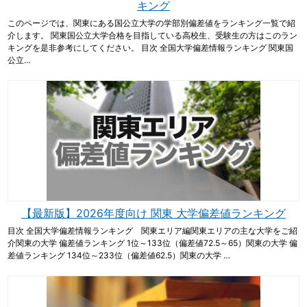
キング
このページでは、関東にある国公立大学の学部別偏差値をランキング一覧で紹
介します。 関東国公立大学合格を目指している高校生、受験生の方はこのラン
キングを是非参考にしてください。 目次 全国大学偏差情報ランキング 関東国
公立…
【最新版】2026年度向け 関東 大学偏差値ランキング
目次 全国大学偏差情報ランキング 関東エリア編関東エリアの主な大学をご紹
介関東の大学 偏差値ランキング 1位～133位（偏差値72.5～65）関東の大学 偏
差値ランキング 134位～233位（偏差値62.5）関東の大学 …