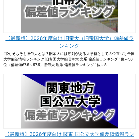
【最新版】2026年度向け 旧帝大（旧帝国大学）偏差値ラ
ンキング
目次 そもそも旧帝大とは？旧帝大には序列がある大学群としての位置づけ全国
大学偏差情報ランキング 旧帝国大学編旧帝大 文系 偏差値ランキング 1位～56
位（偏差値67.5～57.5）旧帝大 理系 偏差値ランキング 1位～8…
【最新版】2026年度向け 関東 国公立大学偏差値情報ラン