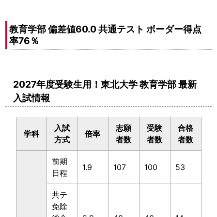
教育学部 偏差値60.0 共通テスト ボーダー得点
率76％
2027年度受験生用！東北大学 教育学部 最新
入試情報
入試
志願
受験
合格
学科
倍率
方式
者数
者数
者数
前期
1.9
107
100
53
日程
共テ
免除