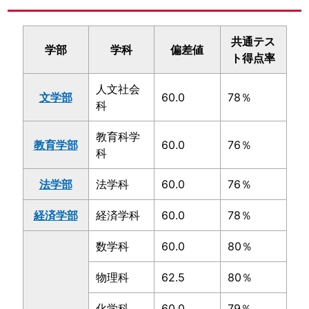
共通テス
学部
学科
偏差値
ト得点率
人文社会
文学部
60.0
78％
科
教育科学
教育学部
60.0
76％
科
法学部
法学科
60.0
76％
経済学部
経済学科
60.0
78％
数学科
60.0
80％
物理科
62.5
80％
化学科
60.0
79％