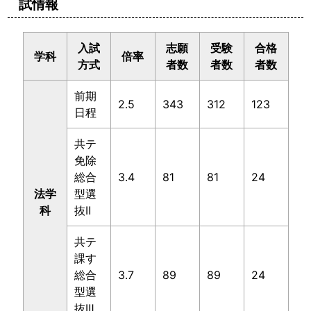
試情報
入試
志願
受験
合格
学科
倍率
方式
者数
者数
者数
前期
2.5
343
312
123
日程
共テ
免除
総合
3.4
81
81
24
法学
型選
科
抜Ⅱ
共テ
課す
総合
3.7
89
89
24
型選
抜Ⅲ