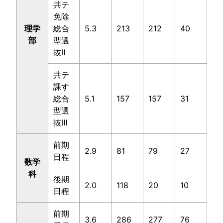
共テ
免除
理学
総合
5.3
213
212
40
部
型選
抜Ⅱ
共テ
課す
総合
5.1
157
157
31
型選
抜Ⅲ
前期
2.9
81
79
27
日程
数学
科
後期
2.0
118
20
10
日程
基本
教科別
参考書
大学別
ルート
勉強法
一覧
対策
前期
3.6
286
277
76