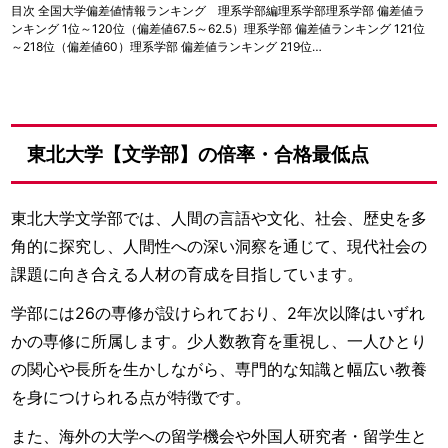
目次 全国大学偏差値情報ランキング 理系学部編理系学部理系学部 偏差値ラ
ンキング 1位～120位（偏差値67.5～62.5）理系学部 偏差値ランキング 121位
～218位（偏差値60）理系学部 偏差値ランキング 219位…
東北大学【文学部】の倍率・合格最低点
東北大学文学部では、人間の言語や文化、社会、歴史を多
角的に探究し、人間性への深い洞察を通じて、現代社会の
課題に向き合える人材の育成を目指しています。
学部には26の専修が設けられており、2年次以降はいずれ
かの専修に所属します。少人数教育を重視し、一人ひとり
の関心や長所を生かしながら、専門的な知識と幅広い教養
を身につけられる点が特徴です。
また、海外の大学への留学機会や外国人研究者・留学生と