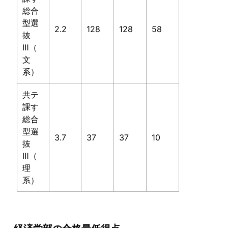
総合
型選
2.2
128
128
58
抜
Ⅲ（
文
系）
共テ
課す
総合
型選
3.7
37
37
10
抜
Ⅲ（
理
系）