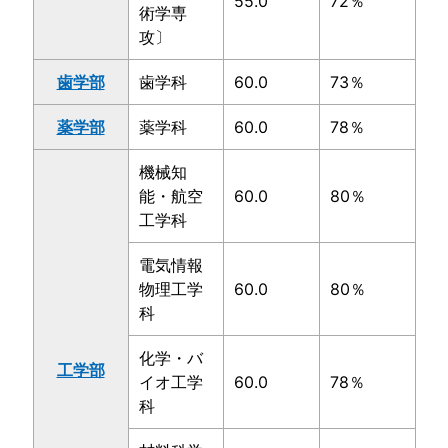
55.0
72％
術学専
攻〕
歯学部
歯学科
60.0
73％
薬学部
薬学科
60.0
78％
機械知
能・航空
60.0
80％
工学科
電気情報
物理工学
60.0
80％
科
化学・バ
工学部
イオ工学
60.0
78％
科