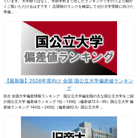
ています。大学順ではなく、学部学科まで出したランキングですのでより細か
くご覧いただけるはずです！ 志望校のランクを確認してぜひ大学受験に向けた
準備…
【最新版】2026年度向け 全国 国公立大学偏差値ランキン
グ
目次 全国大学偏差情報ランキング 国公立大学編全国の主な国公立大学をご紹
介国公立大学 偏差値ランキング 1位～139位（偏差値72.5～65）国公立大学 偏
差値ランキング 140位～245位（偏差値62.5）国公立大学 …