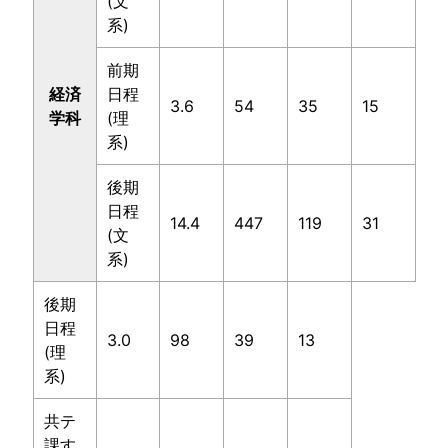
(文
系)
前期
経済
日程
3.6
54
35
15
学科
(理
系)
後期
日程
14.4
447
119
31
(文
系)
後期
日程
3.0
98
39
13
(理
系)
共テ
課す