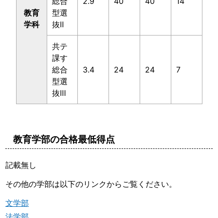
総合
2.9
40
40
14
教育
型選
学科
抜Ⅱ
共テ
課す
総合
3.4
24
24
7
型選
抜Ⅲ
教育学部の合格最低得点
記載無し
その他の学部は以下のリンクからご覧ください。
文学部
法学部