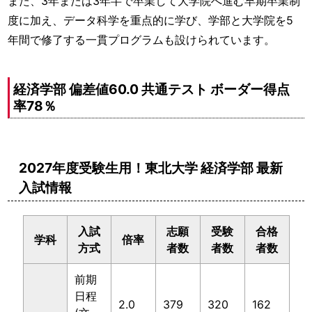
また、3年または3年半で卒業して大学院へ進む早期卒業制
度に加え、データ科学を重点的に学び、学部と大学院を5
年間で修了する一貫プログラムも設けられています。
経済学部 偏差値60.0 共通テスト ボーダー得点
率78％
2027年度受験生用！東北大学 経済学部 最新
入試情報
入試
志願
受験
合格
学科
倍率
方式
者数
者数
者数
前期
日程
2.0
379
320
162