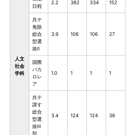
2.2
382
334
152
日程
共テ
免除
総合
3.9
106
106
27
型選
抜Ⅱ
人文
国際
社会
バカ
1.0
1
1
1
学科
ロレ
ア
共テ
課す
総合
3.4
124
124
36
型選
抜Ⅲ
型