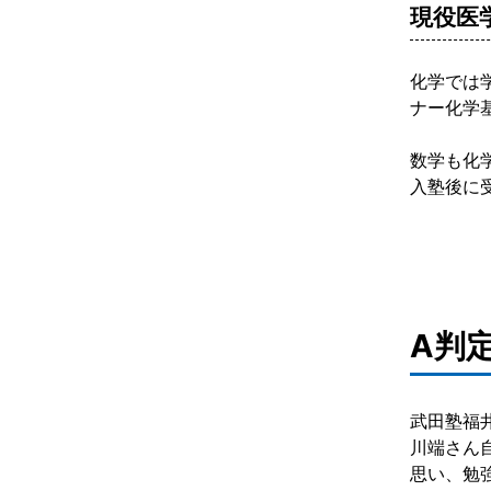
現役医
化学では
ナー化学
数学も化
入塾後に
A判
武田塾福
川端さん
思い、勉