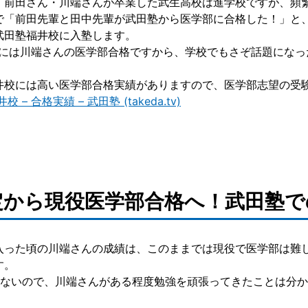
・前田さん・川端さんが卒業した武生高校は進学校ですが、頻
で「前田先輩と田中先輩が武田塾から医学部に合格した！」と
武田塾福井校に入塾します。
後には川端さんの医学部合格ですから、学校でもさぞ話題になっ
井校には高い医学部合格実績がありますので、医学部志望の受
 – 合格実績 – 武田塾 (takeda.tv)
定から現役医学部合格へ！武田塾で
入った頃の川端さんの成績は、このままでは現役で医学部は難し
す。
はないので、川端さんがある程度勉強を頑張ってきたことは分か