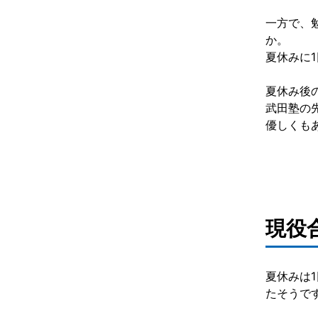
一方で、
か。
夏休みに
夏休み後
武田塾の
優しくも
現役
夏休みは
たそうで