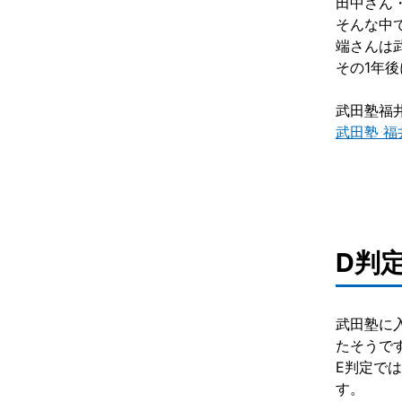
田中さん
そんな中
端さんは
その1年
武田塾福
武田塾 福井校
D判
武田塾に
たそうで
E判定で
す。