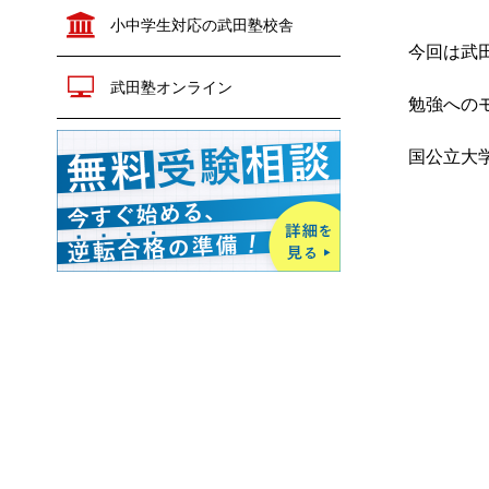
政治経済
公共
小中学生対応の武田塾校舎
生物
生物
地学
今回は武
化学
物理
武田塾オンライン
共通テスト対策
勉強への
生物
地学
英語
数学
情報Ⅰ
小論文
国公立大
現代文
古文
漢文
世界史
日本史
歴史総合
地理
倫理
政治経済
公共
化学
物理
生物
地学