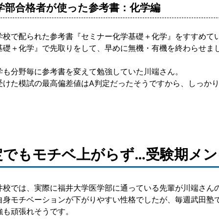
学部合格者が使った参考書：化学編
学校で配られた参考書『セミナー化学基礎＋化学』をすすめて
基礎＋化学』で先取りをして、早めに無機・有機を終わらせま
学も分野毎に参考書を変えて勉強していた川端さん。
受けた模試の最高偏差値はA判定だったそうですから、しっか
定でもモチベ上がらず…受験期メ
井校では、実際に福井大学医学部に通っている先輩が川端さん
自身モチベーションが下がりやすい性格でしたが、毎週武田塾
強も頑張れそうです。