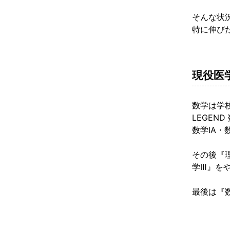
そんな状
特に伸び
現役医
数学は学校配
LEGEN
数学ⅠA
その後『理
学Ⅲ』を
最後は『