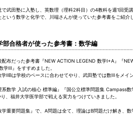
況で武田塾に入塾し、英数理（理科2科目）の4教科を週1回受
たという数学と化学で、川端さんが使っていた参考書をご紹介
学部合格者が使った参考書：数学編
布だった参考書『NEW ACTION LEGEND 数学Ⅰ+A』『NEW A
D 数学Ⅲ』をすすめました。
・数学ⅡBは学校のペースに合わせてやり、武田塾では数Ⅲをメイ
系数学 入試の核心 標準編』『国公立標準問題集 Campass数学
やり、福井大学医学部で戦える実力をつけていきました。
数学重要問題集』で、A問題は全て、理論はB問題だけ解き、数