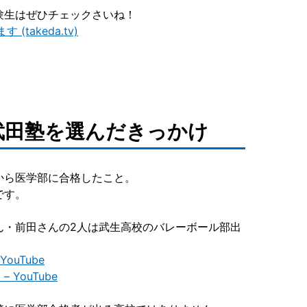
験生はぜひチェックさいね！
akeda.tv)
武田塾を選んだきっかけ
から医学部に合格したこと。
です。
ん・前田さんの2人は武生高校のバレーボール部出
uTube
YouTube