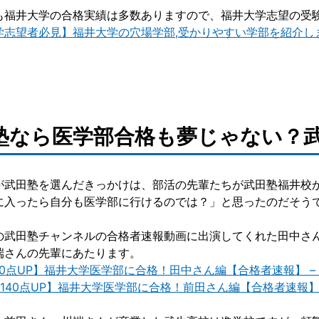
も福井大学の合格実績は多数ありますので、福井大学志望の受
志望者必見】福井大学の穴場学部,受かりやすい学部を紹介します (t
塾なら医学部合格も夢じゃない？
が武田塾を選んだきっかけは、部活の先輩たちが武田塾福井校
に入ったら自分も医学部に行けるのでは？」と思ったのだそう
の武田塾チャンネルの合格者速報動画に出演してくれた田中さ
端さんの先輩にあたります。
50点UP】福井大学医学部に合格！田中さん編【合格者速報】 – Yo
140点UP】福井大学医学部に合格！前田さん編【合格者速報】 – 