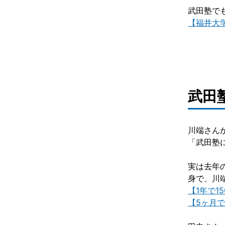
武田塾で
【福井大学
武田
川端さん
「武田塾
実は去年
身で、川
【1年で1
【5ヶ月で