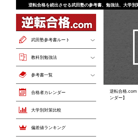
逆転合格を続出させる武田塾の参考書、勉強法、大学別
武田塾参考書ルート
一般二次試験対策
教科別勉強法
英語
文系数学
勉強法概論
英語
参考書一覧
理系数学
現代文
数学
国語
英語
数学
逆転合格.co
合格者カレンダー
ンダー】
古文
漢文
世界史
日本史
国語
世界史
大学別対策比較
世界史
日本史
地理
倫理
日本史
歴史総合
地理
政治経済
公共
政治経済
偏差値ランキング
地理
倫理
化学
物理
化学
物理