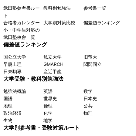
武田塾参考書ルー
教科別勉強法
参考書一覧
ト
合格者カレンダー
大学別対策比較
偏差値ランキング
小・中学生対応の
武田塾校舎一覧
偏差値ランキング
国公立大学
私立大学
旧帝大
早慶上理
GMARCH
関関同立
日東駒専
産近甲龍
大学受験・教科別勉強法
勉強法概論
英語
数学
国語
世界史
日本史
地理
倫理
公共
政治経済
化学
物理
生物
地学
大学別参考書・受験対策ルート