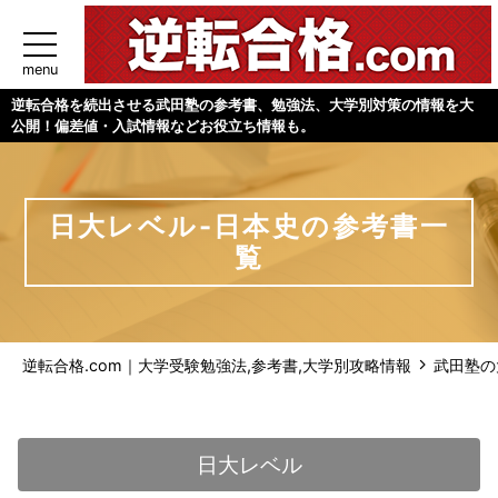
menu
逆転合格を続出させる武田塾の参考書、勉強法、大学別対策の情報を大
公開！偏差値・入試情報などお役立ち情報も。
日大レベル-日本史の参考書一
覧
逆転合格.com｜大学受験勉強法,参考書,大学別攻略情報
武田塾の
日大レベル