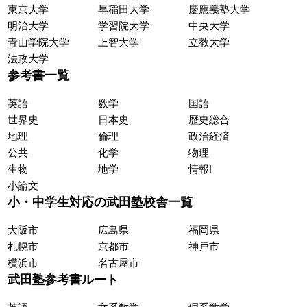
東京大学
早稲田大学
慶應義塾大学
明治大学
学習院大学
中央大学
青山学院大学
上智大学
立教大学
法政大学
参考書一覧
英語
数学
国語
世界史
日本史
歴史総合
地理
倫理
政治経済
公共
化学
物理
生物
地学
情報Ⅰ
小論文
小・中学生対応の武田塾校舎一覧
大阪市
広島県
福岡県
札幌市
京都市
神戸市
横浜市
名古屋市
武田塾参考書ルート