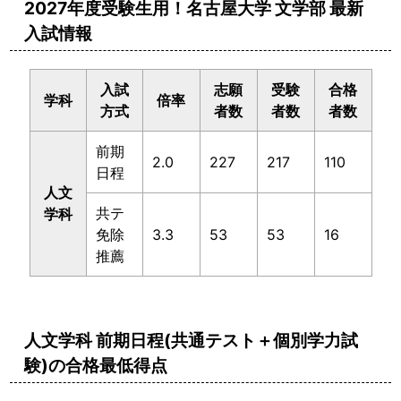
2027年度受験生用！名古屋大学 文学部 最新
入試情報
入試
志願
受験
合格
学科
倍率
方式
者数
者数
者数
前期
2.0
227
217
110
日程
人文
共テ
学科
免除
3.3
53
53
16
推薦
人文学科 前期日程(共通テスト＋個別学力試
験)の合格最低得点