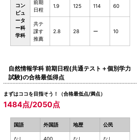
前期
コン
1.9
125
114
60
日程
ピュ
ータ
共テ
ー科
課す
2.8
28
ー
10
学科
推薦
自然情報学科 前期日程(共通テスト＋個別学力
試験)の合格最低得点
まずはココを目指そう！（合格最低点/満点）
1484点/2050点
国語
外国語
地歴
公民
基本
教科別
参考書
大学別
ルート
勉強法
一覧
対策
なし
400
なし
なし