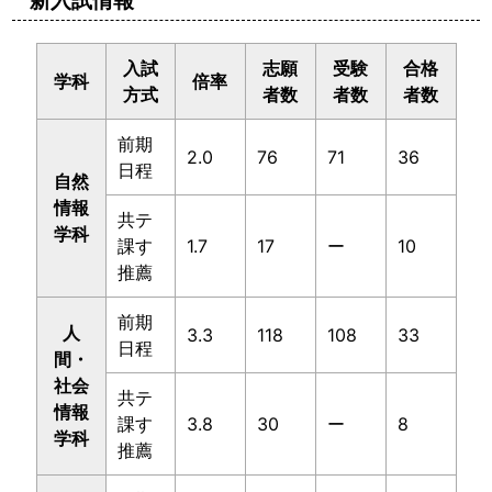
入試
志願
受験
合格
学科
倍率
方式
者数
者数
者数
前期
2.0
76
71
36
日程
自然
情報
共テ
学科
課す
1.7
17
ー
10
推薦
前期
人
3.3
118
108
33
日程
間・
社会
共テ
情報
課す
3.8
30
ー
8
学科
推薦