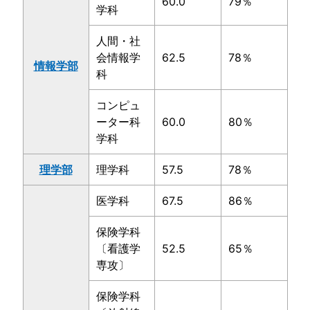
60.0
79％
学科
人間・社
会情報学
62.5
78％
情報学部
科
コンピュ
ーター科
60.0
80％
学科
理学部
理学科
57.5
78％
医学科
67.5
86％
保険学科
〔看護学
52.5
65％
専攻〕
保険学科