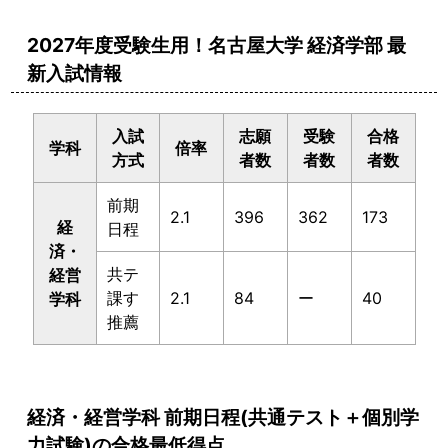
2027年度受験生用！名古屋大学 経済学部 最
新入試情報
入試
志願
受験
合格
学科
倍率
方式
者数
者数
者数
前期
2.1
396
362
173
経
日程
済・
共テ
経営
課す
2.1
84
ー
40
学科
推薦
経済・経営学科 前期日程(共通テスト＋個別学
力試験)の合格最低得点