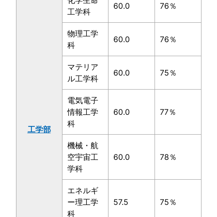
化学生命
60.0
76％
工学科
物理工学
60.0
76％
科
マテリア
60.0
75％
ル工学科
電気電子
情報工学
60.0
77％
科
工学部
機械・航
空宇宙工
60.0
78％
学科
エネルギ
ー理工学
57.5
75％
科