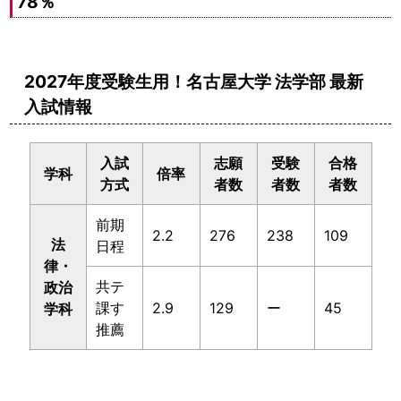
78％
2027年度受験生用！名古屋大学 法学部 最新
入試情報
入試
志願
受験
合格
学科
倍率
方式
者数
者数
者数
前期
2.2
276
238
109
法
日程
律・
共テ
政治
課す
2.9
129
ー
45
学科
推薦