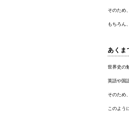
そのため
もちろん
あくま
世界史の
英語や国
そのため
このよう