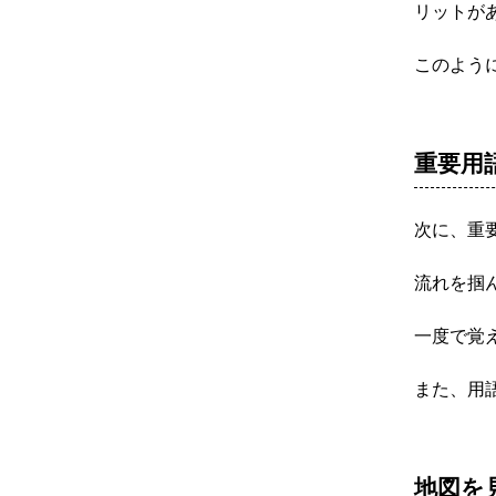
リットが
このよう
重要用
次に、重
流れを掴
一度で覚
また、用
地図を