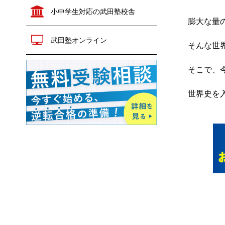
政治経済
公共
小中学生対応の武田塾校舎
生物
生物
地学
膨大な量
化学
物理
武田塾オンライン
共通テスト対策
そんな世
生物
地学
英語
数学
そこで、
情報Ⅰ
小論文
現代文
古文
世界史を
漢文
世界史
日本史
歴史総合
地理
倫理
政治経済
公共
化学
物理
生物
地学