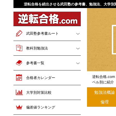
逆転合格を続出させる武田塾の参考書、勉強法、大学別
武田塾参考書ルート
一般二次試験対策
教科別勉強法
英語
文系数学
勉強法概論
英語
参考書一覧
理系数学
現代文
数学
国語
英語
数学
逆転合格.co
合格者カレンダー
ベル別に紹介
古文
漢文
世界史
日本史
国語
世界史
勉強法概論
大学別対策比較
世界史
日本史
地理
倫理
日本史
歴史総合
倫理
地理
政治経済
公共
政治経済
偏差値ランキング
地理
倫理
化学
物理
化学
物理