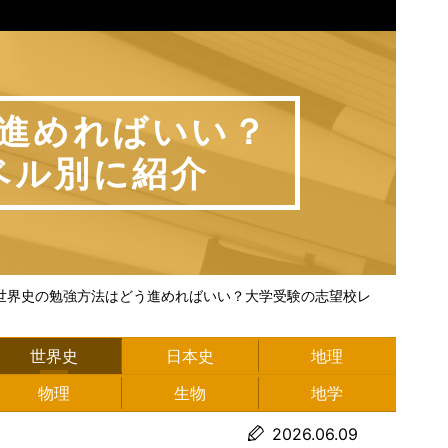
進めればいい？
ベル別に紹介
世界史の勉強方法はどう進めればいい？大学受験の志望校レ
世界史
日本史
地理
物理
生物
地学
2026.06.09