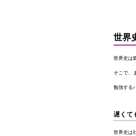
情報I
世界
世界史は
そこで、
勉強する
遅くて
世界史は