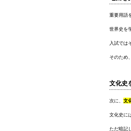
重要用語
世界史を
入試では
そのため
文化史
次に、
文
文化史に
ただ暗記