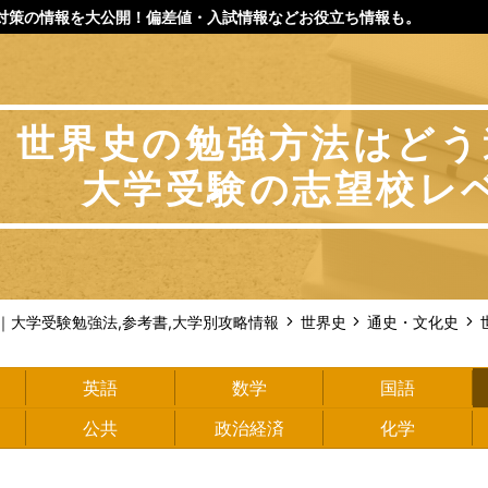
対策の情報を大公開！偏差値・入試情報などお役立ち情報も。
世界史の勉強方法はどう
大学受験の志望校レ
m｜大学受験勉強法,参考書,大学別攻略情報
世界史
通史・文化史
英語
数学
国語
公共
政治経済
化学