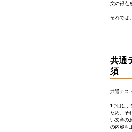
文の得点
それでは
共通
須
共通テス
1つ目は
ため、そ
い文章の
の内容を