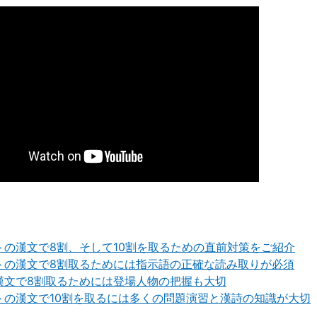
トの漢文で8割、そして10割を取るための直前対策をご紹介
トの漢文で8割取るためには指示語の正確な読み取りが必須
漢文で8割取るためには登場人物の把握も大切
トの漢文で10割を取るには多くの問題演習と漢詩の知識が大切