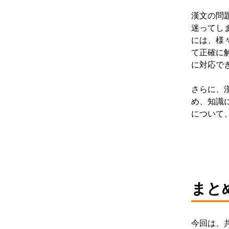
漢文の問
迷ってし
には、様
て正確に
に対応で
さらに、
め、知識
について
まと
今回は、