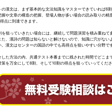
トの漢文は、まず基本的な文法知識をマスターできていれば6
把握や文章の構造の把握、登場人物が多い場合の読み取りの精
の得点に到達できます。
0割を狙っていきたい場合には、継続して問題演習を積み重ねて
また、漢詩の問題は知らないと解けないので、知識に穴がない
い。漢文はセンターの国語の中でも高得点を狙いやすい分野で
介した方法の内、共通テスト本番までに残された時間でどこま
対策を万全にして8割、そして10割の得点を狙っていってくだ