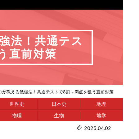
強法！共通テス
う直前対策
ロが教える勉強法！共通テストで8割～満点を狙う直前対策
世界史
日本史
地理
物理
生物
地学
2025.04.02