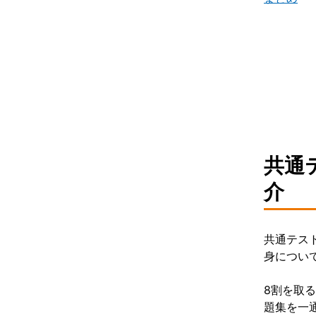
情報I
共通
介
共通テス
身につい
8割を取
題集を一