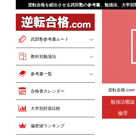
逆転合格を続出させる武田塾の参考書、勉強法、大学別
武田塾参考書ルート
一般二次試験対策
教科別勉強法
英語
文系数学
勉強法概論
英語
参考書一覧
理系数学
現代文
数学
国語
英語
数学
逆転合格.co
合格者カレンダー
古文
漢文
世界史
日本史
国語
世界史
勉強法概論
大学別対策比較
世界史
日本史
地理
倫理
倫理
日本史
歴史総合
地理
政治経済
公共
政治経済
偏差値ランキング
地理
倫理
化学
物理
化学
物理