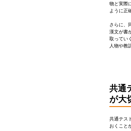
物と実際
ように正
さらに、
漢文が書
取ってい
人物や教
共通
が大
共通テス
おくこと