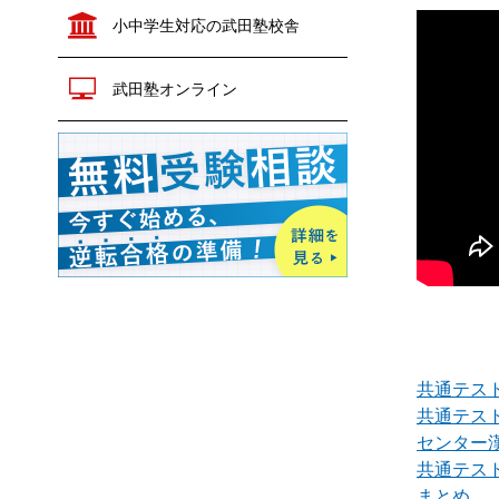
政治経済
公共
小中学生対応の武田塾校舎
生物
生物
地学
化学
物理
武田塾オンライン
共通テスト対策
生物
地学
英語
数学
情報Ⅰ
小論文
現代文
古文
漢文
世界史
日本史
歴史総合
地理
倫理
政治経済
公共
共通テス
共通テス
化学
物理
センター
共通テス
生物
地学
まとめ