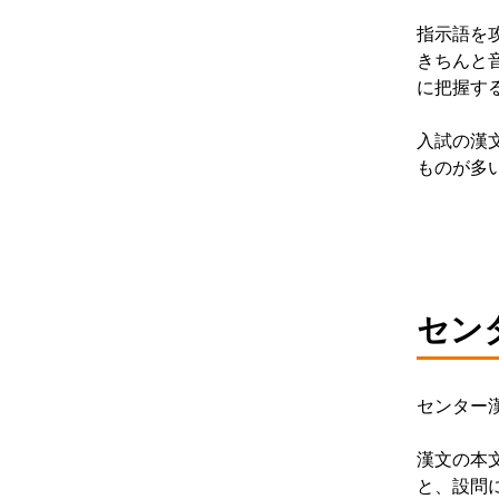
指示語を
きちんと
に把握す
入試の漢
ものが多
セン
センター
漢文の本
と、設問