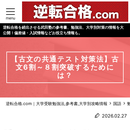
menu
逆転合格を続出させる武田塾の参考書、勉強法、大学別対策の情報を大
公開！偏差値・入試情報などお役立ち情報も。
【古文の共通テスト対策法】古
文6割～８割突破するために
は？
逆転合格.com｜大学受験勉強法,参考書,大学別攻略情報
国語
2026.02.27