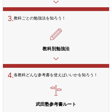
3.
教科ごとの勉強法を
知ろう！
教科別勉強法
4.
各教科どんな参考書を使えばいいかを知ろう！
基本
教科別
参考書
大学別
武田塾参考書ルート
ルート
勉強法
一覧
対策