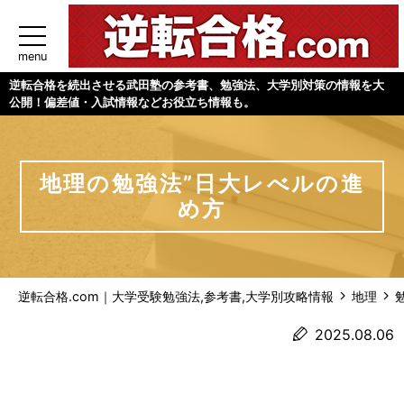
menu
逆転合格を続出させる武田塾の参考書、勉強法、大学別対策の情報を大
公開！偏差値・入試情報などお役立ち情報も。
地理の勉強法”日大レべルの進
め方
逆転合格.com｜大学受験勉強法,参考書,大学別攻略情報
地理
2025.08.06