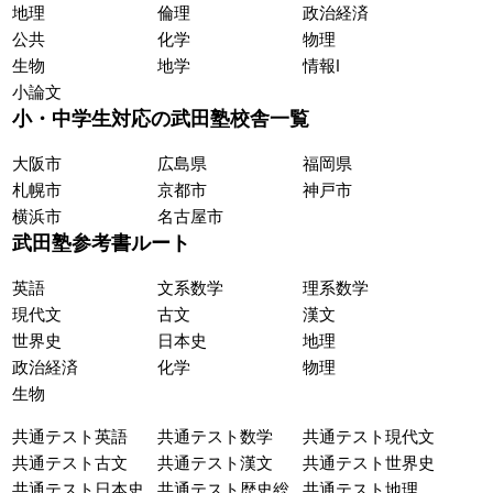
地理
倫理
政治経済
公共
化学
物理
生物
地学
情報Ⅰ
小論文
小・中学生対応の武田塾校舎一覧
大阪市
広島県
福岡県
札幌市
京都市
神戸市
横浜市
名古屋市
武田塾参考書ルート
英語
文系数学
理系数学
現代文
古文
漢文
世界史
日本史
地理
政治経済
化学
物理
生物
共通テスト英語
共通テスト数学
共通テスト現代文
共通テスト古文
共通テスト漢文
共通テスト世界史
共通テスト日本史
共通テスト歴史総
共通テスト地理