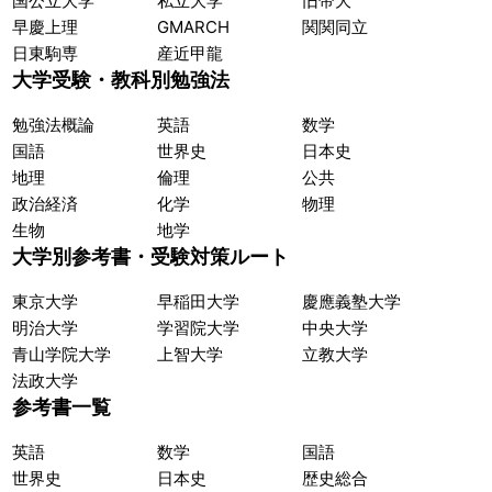
国公立大学
私立大学
旧帝大
早慶上理
GMARCH
関関同立
日東駒専
産近甲龍
大学受験・教科別勉強法
勉強法概論
英語
数学
国語
世界史
日本史
地理
倫理
公共
政治経済
化学
物理
生物
地学
大学別参考書・受験対策ルート
東京大学
早稲田大学
慶應義塾大学
明治大学
学習院大学
中央大学
青山学院大学
上智大学
立教大学
法政大学
参考書一覧
英語
数学
国語
世界史
日本史
歴史総合