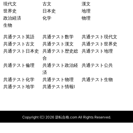
現代文
古文
漢文
世界史
日本史
地理
政治経済
化学
物理
生物
共通テスト英語
共通テスト数学
共通テスト現代文
共通テスト古文
共通テスト漢文
共通テスト世界史
共通テスト日本史
共通テスト歴史総
共通テスト地理
合
共通テスト倫理
共通テスト政治経
共通テスト公共
済
共通テスト化学
共通テスト物理
共通テスト生物
共通テスト地学
共通テスト情報I
Copyright (C) 2026 逆転合格.com All Rights Reserved.