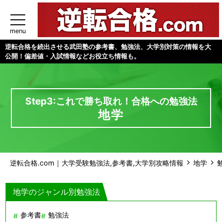
menu
逆転合格を続出させる武田塾の参考書、勉強法、大学別対策の情報を大
公開！偏差値・入試情報などお役立ち情報も。
Step3:これで勝ち取れ！合格への勉強法
地学
逆転合格.com｜大学受験勉強法,参考書,大学別攻略情報
地学
地学のジャンル別勉強法
参考書
勉強法