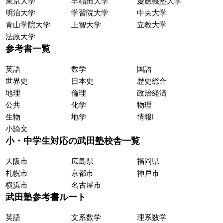
東京大学
早稲田大学
慶應義塾大学
明治大学
学習院大学
中央大学
青山学院大学
上智大学
立教大学
法政大学
参考書一覧
英語
数学
国語
世界史
日本史
歴史総合
地理
倫理
政治経済
公共
化学
物理
生物
地学
情報Ⅰ
小論文
小・中学生対応の武田塾校舎一覧
大阪市
広島県
福岡県
札幌市
京都市
神戸市
横浜市
名古屋市
武田塾参考書ルート
英語
文系数学
理系数学