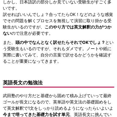
しかし、日本語訳の部分しか見ていない受験生がすごく多
いです。
訳せればいいんでしょ？合ってたらOK！などのような感覚
でその問題を解くプロセスを無視して演習に取り掛かる受
験生がいるのですが、
このやり方では英文解釈の力がつか
ない
ので注意が必要です。
また、
頭の中でなんとなく訳せたらそれでOKでしょ？
とい
う受験生もいるのですが、それもダメです。ノートや紙に
実際に書いてみて、自分の言葉で訳せるかどうかを確認す
ることが重要になってきます。
英語長文の勉強法
武田塾のやり方だと基礎から固めて積み上げていって最終
ゴールが長文になるので、英単語や英文法の基礎固めをし
て英文解釈で1文をしっかり読めるようになったらいよいよ
今まで培ってきた基礎力を試す単元
、英語長文に挑んでい