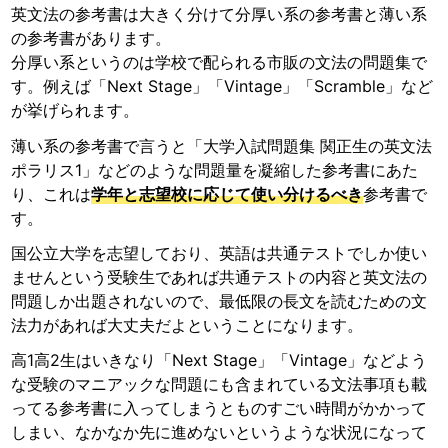
英文法の参考書は大きく分けて分厚い系の参考書と薄い系
の参考書があります。
分厚い系というのは学校で配られる市販の文法の問題集で
す。例えば「Next Stage」「Vintage」「Scramble」など
が挙げられます。
薄い系の参考書で言うと「大学入試問題集 関正生の英文法
ポラリス1」などのような問題量を凝縮した参考書にあた
り、これは
学年と志望校に応じて使い分けるべき
参考書で
す。
国公立大学を志望しており、英語は共通テストでしか使い
ませんという受験生であれば共通テストの内容と英文法の
問題しか出題されないので、最低限の長文を読むための文
法力があれば大丈夫だよということになります。
高1高2生はいきなり「Next Stage」「Vintage」などよう
な受験のマニアックな問題にも含まれている文法事項も載
ってる参考書に入ってしまうとものすごい時間がかかって
しまい、なかなか先に進めないというような状況になって