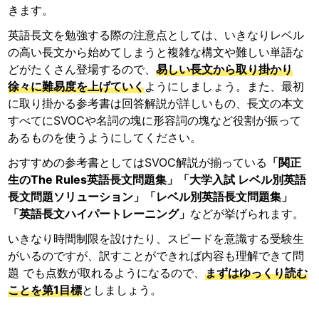
きます。
英語長文を勉強する際の注意点としては、いきなりレベル
の高い長文から始めてしまうと複雑な構文や難しい単語な
どがたくさん登場するので、
易しい長文から取り掛かり
徐々に難易度を上げていく
ようにしましょう。また、最初
に取り掛かる参考書は回答解説が詳しいもの、長文の本文
すべてにSVOCや名詞の塊に形容詞の塊など役割が振って
あるものを使うようにしてください。
おすすめの参考書としてはSVOC解説が揃っている
「関正
生のThe Rules英語長文問題集」「大学入試 レベル別英語
長文問題ソリューション」「レベル別英語長文問題集」
「英語長文ハイパートレーニング」
などが挙げられます。
いきなり時間制限を設けたり、スピードを意識する受験生
がいるのですが、訳すことができれば内容も理解できて問
題 でも点数が取れるようになるので、
まずはゆっくり読む
ことを第1目標
としましょう。