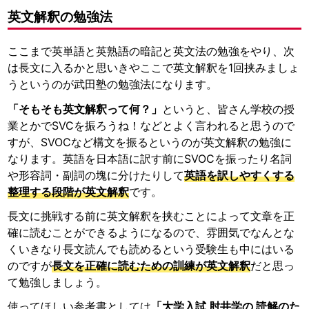
英文解釈の勉強法
ここまで英単語と英熟語の暗記と英文法の勉強をやり、次
は長文に入るかと思いきやここで英文解釈を1回挟みましょ
うというのが武田塾の勉強法になります。
「そもそも英文解釈って何？」
というと、皆さん学校の授
業とかでSVCを振ろうね！などとよく言われると思うので
すが、SVOCなど構文を振るというのが英文解釈の勉強に
なります。英語を日本語に訳す前にSVOCを振ったり名詞
や形容詞・副詞の塊に分けたりして
英語を訳しやすくする
整理する段階が英文解釈
です。
長文に挑戦する前に英文解釈を挟むことによって文章を正
確に読むことができるようになるので、雰囲気でなんとな
くいきなり長文読んでも読めるという受験生も中にはいる
のですが
長文を正確に読むための訓練が英文解釈
だと思っ
て勉強しましょう。
使ってほしい参考書としては
「大学入試 肘井学の 読解のた