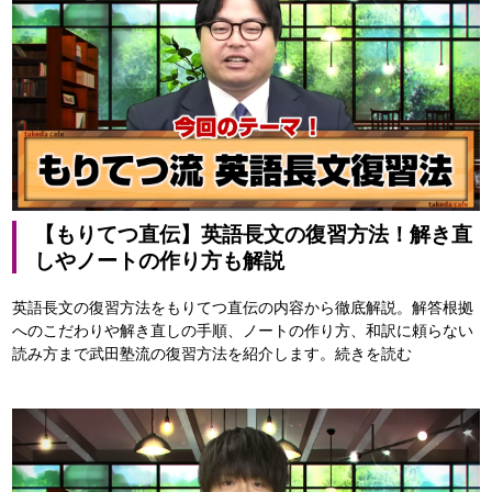
【もりてつ直伝】英語長文の復習方法！解き直
しやノートの作り方も解説
英語長文の復習方法をもりてつ直伝の内容から徹底解説。解答根拠
へのこだわりや解き直しの手順、ノートの作り方、和訳に頼らない
読み方まで武田塾流の復習方法を紹介します。
続きを読む
基本
教科別
参考書
大学別
ルート
勉強法
一覧
対策