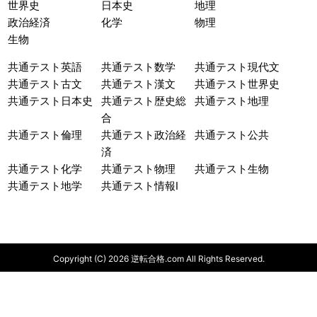
世界史
日本史
地理
政治経済
化学
物理
生物
共通テスト英語
共通テスト数学
共通テスト現代文
共通テスト古文
共通テスト漢文
共通テスト世界史
共通テスト日本史
共通テスト歴史総
共通テスト地理
合
共通テスト倫理
共通テスト政治経
共通テスト公共
済
共通テスト化学
共通テスト物理
共通テスト生物
共通テスト地学
共通テスト情報I
Copyright (C) 2026 逆転合格.com All Rights Reserved.
基本
教科別
参考書
大学別
ルート
勉強法
一覧
対策