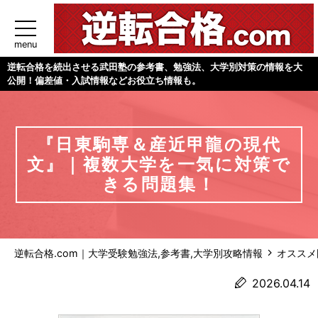
menu
逆転合格を続出させる武田塾の参考書、勉強法、大学別対策の情報を大
公開！偏差値・入試情報などお役立ち情報も。
『日東駒専＆産近甲龍の現代
文』｜複数大学を一気に対策で
きる問題集！
逆転合格.com｜大学受験勉強法,参考書,大学別攻略情報
オススメ
2026.04.14