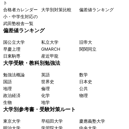
ト
合格者カレンダー
大学別対策比較
偏差値ランキング
小・中学生対応の
武田塾校舎一覧
偏差値ランキング
国公立大学
私立大学
旧帝大
早慶上理
GMARCH
関関同立
日東駒専
産近甲龍
大学受験・教科別勉強法
勉強法概論
英語
数学
国語
世界史
日本史
地理
倫理
公共
政治経済
化学
物理
生物
地学
大学別参考書・受験対策ルート
東京大学
早稲田大学
慶應義塾大学
明治大学
学習院大学
中央大学