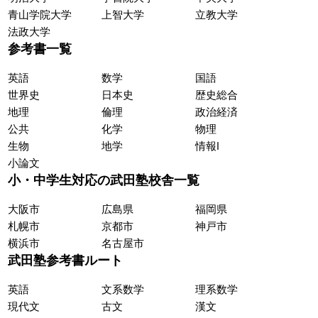
青山学院大学
上智大学
立教大学
法政大学
参考書一覧
英語
数学
国語
世界史
日本史
歴史総合
地理
倫理
政治経済
公共
化学
物理
生物
地学
情報Ⅰ
小論文
小・中学生対応の武田塾校舎一覧
大阪市
広島県
福岡県
札幌市
京都市
神戸市
横浜市
名古屋市
武田塾参考書ルート
英語
文系数学
理系数学
現代文
古文
漢文