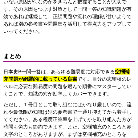
いない原因が何なのかをきちんと把握することが大切で
す。その原因をつぶす対策として一問一答の知識問題が有
効であれば継続して、正誤問題や流れの理解が甘いようで
あれば別の参考書や問題集を活用して得点力をアップして
いってください。
まとめ
日本史B一問一答は、あらゆる難易度に対応できる
空欄補
充問題が網羅的に載っている良書
です。自分の志望校のレ
ベルに必要な難易度の問題を選んで順番にマスターしてい
くことで、知識の穴が効率よくカバーできます。
ただし、１冊目として取り組むにはかなり厳しいので、流
れや最低限の知識は別の参考書で一通り抑えてから着手し
てください。ある程度正答率を上げてから取り組んだ方が
時間も労力も節約できます。また、空欄補充のところと赤
文字のところがありますが、まずは空欄補充のところを一