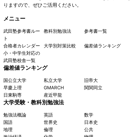
りますので、ぜひご活用ください。
メニュー
武田塾参考書ルー
教科別勉強法
参考書一覧
ト
合格者カレンダー
大学別対策比較
偏差値ランキング
小・中学生対応の
武田塾校舎一覧
偏差値ランキング
国公立大学
私立大学
旧帝大
早慶上理
GMARCH
関関同立
日東駒専
産近甲龍
大学受験・教科別勉強法
勉強法概論
英語
数学
国語
世界史
日本史
地理
倫理
公共
政治経済
化学
物理