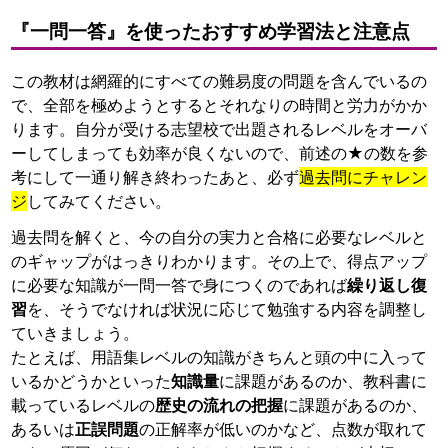
『一問一答』を使ったおすすめ学習法と注意点
この教材は網羅的にすべての難易度の問題を含んでいるの
で、全部を極めようとするとそれなりの時間と労力がかか
ります。自分が受ける志望校で出題されるレベルをオーバ
ーしてしまっても効率が良くないので、前述の★の数を参
考にして一通り解き終わったあと、必ず
過去問にチャレン
ジ
してみてください。
過去問を解くと、今の自分の実力と合格に必要なレベルと
のギャップがはっきりわかります。その上で、得点アップ
に必要な知識が一問一答で身につくのであれば
繰り返し復
習
を、そうでなければ状況に応じて勉強する内容を調整し
ていきましょう。
たとえば、用語集レベルの知識がきちんと頭の中に入って
いるかどうかといった
知識量
に課題があるのか、教科書に
載っているレベルの
歴史の流れの把握
に課題があるのか、
あるいは
正誤問題
の正解率が低いのかなど、点数が取れて