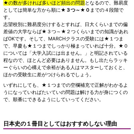
★の数が多ければ多いほど頻出の問題
となるので、難易度
としては簡単な方から順に
★３つ～★０
までの４段階で
す。
志望校別に難易度分けするとすれば、日大くらいまでの偏
差値の大学ならば★３つ～★２つくらいまでの知識があれ
ばOKです。そして、MARCHクラスの受験には★１つま
で、早慶も★１つまでしっかり極まっていれば十分。★０
については「大学入試には出ません。」と明記されている
程なので、ほとんど必要はありません。もし出たらラッキ
ーぐらいの心構えで余裕がある人はマスターしておくと、
ほかの受験生に差がつけられるでしょう。
いずれにしても、★１つまでの空欄補充で正解がわかるよ
うになっていればたいていの問題は解ける力が身につくの
で、順番にできるようにしていってください。
日本史の１冊目としてはおすすめしない理由