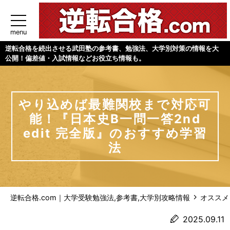
menu
逆転合格を続出させる武田塾の参考書、勉強法、大学別対策の情報を大
公開！偏差値・入試情報などお役立ち情報も。
やり込めば最難関校まで対応可
能！『日本史B一問一答2nd
edit 完全版』のおすすめ学習
法
逆転合格.com｜大学受験勉強法,参考書,大学別攻略情報
オススメ
2025.09.11