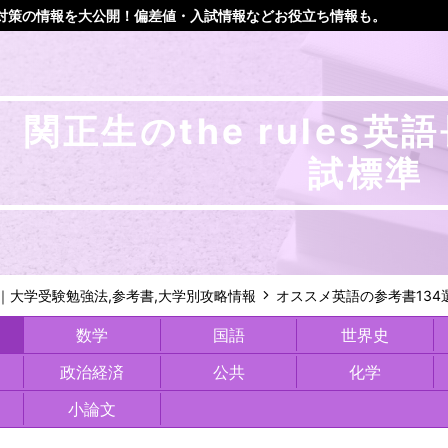
対策の情報を大公開！偏差値・入試情報などお役立ち情報も。
関正生のthe rules英
試標準
m｜大学受験勉強法,参考書,大学別攻略情報
オススメ英語の参考書134
数学
国語
世界史
政治経済
公共
化学
小論文