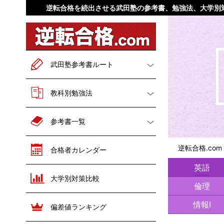
逆転合格を続出させる武田塾の参考書、勉強法、大学別
武田塾参考書ルート
一般二次試験対策
教科別勉強法
英語
文系数学
勉強法概論
英語
参考書一覧
理系数学
現代文
数学
国語
英語
数学
逆転合格.co
合格者カレンダー
古文
漢文
世界史
日本史
国語
世界史
英語
大学別対策比較
世界史
日本史
地理
倫理
倫理
日本史
歴史総合
地理
政治経済
公共
政治経済
情報Ⅰ
偏差値ランキング
地理
倫理
化学
物理
化学
物理