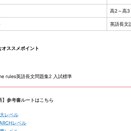
間
高2～高3
ル
英語長文
なオススメポイント
e rules英語長文問題集2 入試標準
語】参考書ルートはこちら
大レベル
ARCHレベル