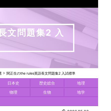
語長文問題集2 入
選
関正生のthe rules英語長文問題集2 入試標準
日本史
歴史総合
地理
物理
生物
地学