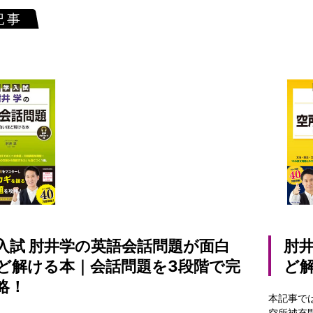
記事
入試 肘井学の英語会話問題が面白
肘
ど解ける本｜会話問題を3段階で完
ど解
略！
本記事で
空所補充