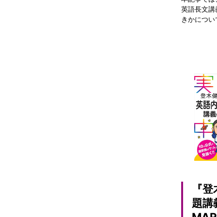
英語長文講
きかについ
『登
題講
MA