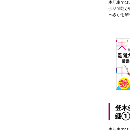
本記事では
会話問題が
べきかを解
登木
継①
本記事では