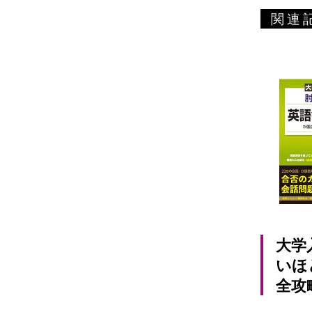
関連
大学
いほ
全攻