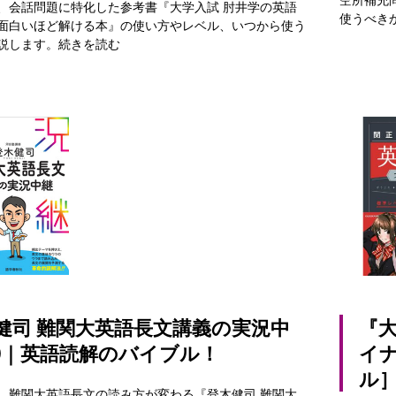
、会話問題に特化した参考書『大学入試 肘井学の英語
使うべき
面白いほど解ける本』の使い方やレベル、いつから使う
説します。
続きを読む
健司 難関大英語長文講義の実況中
『大
｜英語読解のバイブル！
イ
ル
、難関大英語長文の読み方が変わる『登木健司 難関大