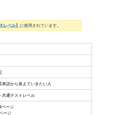
大レベル】
に使用されています。
記
英単語から覚えていきたい人
～共通テストレベル
4ページ
6ページ