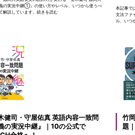
義の実況中継①』の使い方やレベル、いつから使うべ
本記事で
て解説しています。
続きを読む
文法ファ
ル、いつ
木健司・守屋佑真 英語内容一致問
竹岡
義の実況中継』｜10の公式で
題｜
RCH合格へ！