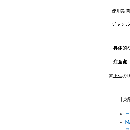
使用期
ジャン
・具体的
・注意点
関正生のth
【英
日
M