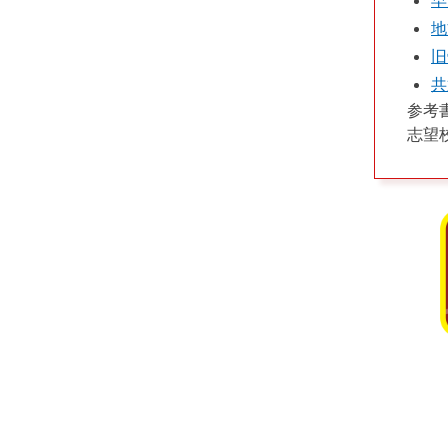
早
地
旧
共
参考
志望