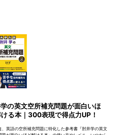
井学の英文空所補充問題が面白いほ
ける本｜300表現で得点力UP！
は、英語の空所補充問題に特化した参考書『肘井学の英文
問題が面白いほど解ける本』の使い方やレベル、いつから