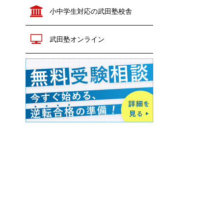
政治経済
公共
小中学生対応の武田塾校舎
生物
生物
地学
化学
物理
武田塾オンライン
共通テスト対策
生物
地学
英語
数学
情報Ⅰ
小論文
現代文
古文
漢文
世界史
日本史
歴史総合
地理
倫理
政治経済
公共
化学
物理
生物
地学