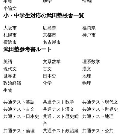
生物
地学
情報Ⅰ
小論文
小・中学生対応の武田塾校舎一覧
大阪市
広島県
福岡県
札幌市
京都市
神戸市
横浜市
名古屋市
武田塾参考書ルート
英語
文系数学
理系数学
現代文
古文
漢文
世界史
日本史
地理
政治経済
化学
物理
生物
共通テスト英語
共通テスト数学
共通テスト現代文
共通テスト古文
共通テスト漢文
共通テスト世界史
共通テスト日本史
共通テスト歴史総
共通テスト地理
合
共通テスト倫理
共通テスト政治経
共通テスト公共