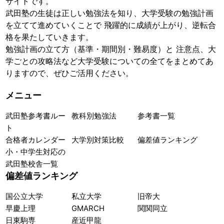
サイトです。
武田塾の生徒は正しい勉強法を知り、大学受験の勉強計画
を立てて進めていくことで 飛躍的に成績が上がり、逆転合
格を果たしていきます。
勉強計画の立て方（基準・期間別・難易度）と 注意点、大
学ごとの攻略法など大学受験についての全てをまとめてあ
りますので、ぜひご活用ください。
メニュー
武田塾参考書ルー
教科別勉強法
参考書一覧
ト
合格者カレンダー
大学別対策比較
偏差値ランキング
小・中学生対応の
武田塾校舎一覧
偏差値ランキング
国公立大学
私立大学
旧帝大
早慶上理
GMARCH
関関同立
日東駒専
産近甲龍