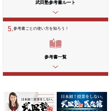
武田塾参考書ルート
5.
参考書ごとの使い方を
知ろう！
参考書一覧