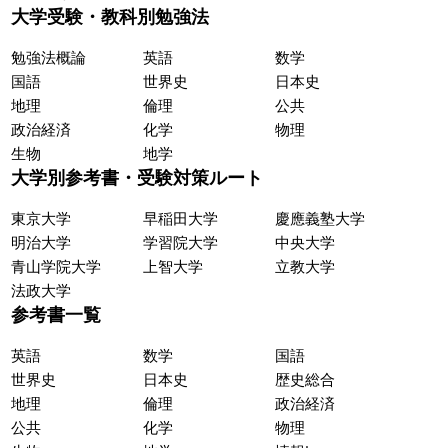
大学受験・教科別勉強法
勉強法概論
英語
数学
国語
世界史
日本史
地理
倫理
公共
政治経済
化学
物理
生物
地学
大学別参考書・受験対策ルート
東京大学
早稲田大学
慶應義塾大学
明治大学
学習院大学
中央大学
青山学院大学
上智大学
立教大学
法政大学
参考書一覧
英語
数学
国語
世界史
日本史
歴史総合
地理
倫理
政治経済
公共
化学
物理