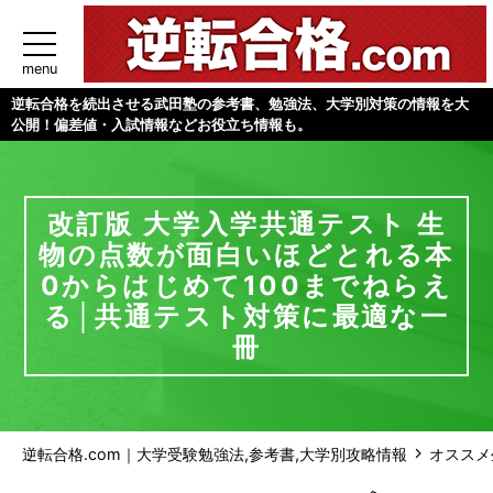
menu
逆転合格を続出させる武田塾の参考書、勉強法、大学別対策の情報を大
公開！偏差値・入試情報などお役立ち情報も。
改訂版 大学入学共通テスト 生
物の点数が面白いほどとれる本
0からはじめて100までねらえ
る│共通テスト対策に最適な一
冊
逆転合格.com｜大学受験勉強法,参考書,大学別攻略情報
オススメ