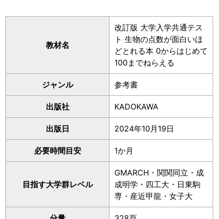
改訂版 大学入学共通テス
ト 生物の点数が面白いほ
教材名
どとれる本 0からはじめて
100までねらえる
ジャンル
参考書
出版社
KADOKAWA
出版日
2024年10月19日
必要時間目安
1か月
GMARCH・関関同立・成
目指す大学群レベル
成明学・四工大・日東駒
専・産近甲龍・女子大
分量
328頁